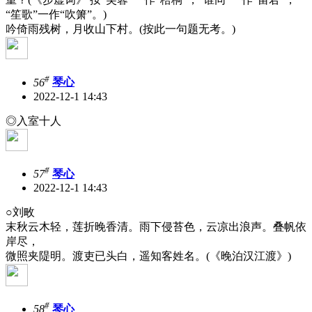
“笙歌”一作“吹箫”。)
吟倚雨残树，月收山下村。(按此一句题无考。)
#
56
琴心
2022-12-1 14:43
◎入室十人
#
57
琴心
2022-12-1 14:43
○刘畋
末秋云木轻，莲折晚香清。雨下侵苔色，云凉出浪声。叠帆依
岸尽，
微照夹隄明。渡吏已头白，遥知客姓名。(《晚泊汉江渡》)
#
58
琴心