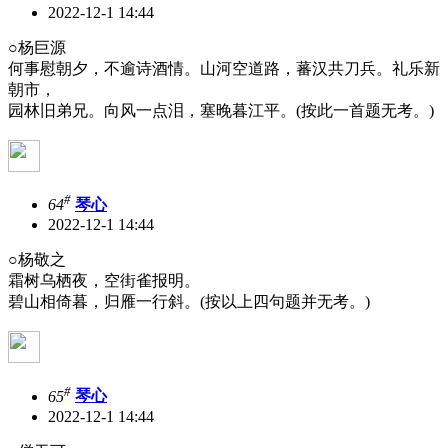
2022-12-1 14:44
○杨巨源
何事慰朝夕，不逾诗酒情。山河空道路，蕃汉共刀兵。礼乐新
朝市，
园林旧弟兄。向风一点泪，塞晚暮江平。(按此一首题无考。)
#
64
琴心
2022-12-1 14:44
○杨敬之
霜树乌栖夜，空街雀报明。
碧山相倚暮，归雁一行斜。(按以上四句题并无考。)
#
65
琴心
2022-12-1 14:44