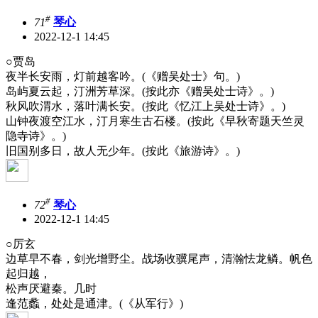
#
71
琴心
2022-12-1 14:45
○贾岛
夜半长安雨，灯前越客吟。(《赠吴处士》句。)
岛屿夏云起，汀洲芳草深。(按此亦《赠吴处士诗》。)
秋风吹渭水，落叶满长安。(按此《忆江上吴处士诗》。)
山钟夜渡空江水，汀月寒生古石楼。(按此《早秋寄题天竺灵
隐寺诗》。)
旧国别多日，故人无少年。(按此《旅游诗》。)
#
72
琴心
2022-12-1 14:45
○厉玄
边草早不春，剑光增野尘。战场收骥尾声，清瀚怯龙鳞。帆色
起归越，
松声厌避秦。几时
逢范蠡，处处是通津。(《从军行》)