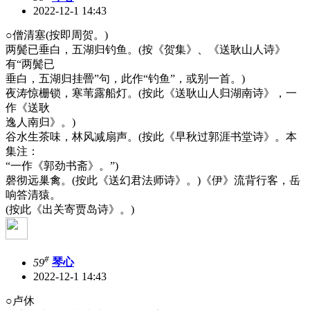
2022-12-1 14:43
○僧清塞(按即周贺。)
两鬓已垂白，五湖归钓鱼。(按《贺集》、《送耿山人诗》
有“两鬓已
垂白，五湖归挂罾”句，此作“钓鱼”，或别一首。)
夜涛惊栅锁，寒苇露船灯。(按此《送耿山人归湖南诗》，一
作《送耿
逸人南归》。)
谷水生茶味，林风减扇声。(按此《早秋过郭涯书堂诗》。本
集注：
“一作《郭劲书斋》。”)
磬彻远巢禽。(按此《送幻君法师诗》。)《伊》流背行客，岳
响答清猿。
(按此《出关寄贾岛诗》。)
#
59
琴心
2022-12-1 14:43
○卢休