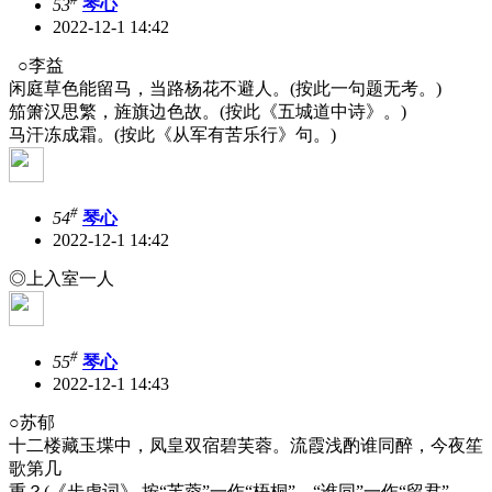
53
琴心
2022-12-1 14:42
○李益
闲庭草色能留马，当路杨花不避人。(按此一句题无考。)
笳箫汉思繁，旌旗边色故。(按此《五城道中诗》。)
马汗冻成霜。(按此《从军有苦乐行》句。)
#
54
琴心
2022-12-1 14:42
◎上入室一人
#
55
琴心
2022-12-1 14:43
○苏郁
十二楼藏玉堞中，凤皇双宿碧芙蓉。流霞浅酌谁同醉，今夜笙
歌第几
重？(《步虚词》 按“芙蓉”一作“梧桐”，“谁同”一作“留君”，