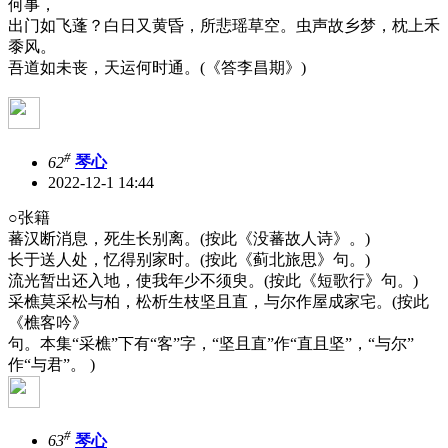
何事，
出门如飞蓬？白日又黄昏，所悲瑶草空。虫声故乡梦，枕上禾
黍风。
吾道如未丧，天运何时通。(《答李昌期》)
#
62
琴心
2022-12-1 14:44
○张籍
蕃汉断消息，死生长别离。(按此《没蕃故人诗》。)
长于送人处，忆得别家时。(按此《蓟北旅思》句。)
流光暂出还入地，使我年少不须臾。(按此《短歌行》句。)
采樵莫采松与柏，松析生枝坚且直，与尔作屋成家宅。(按此
《樵客吟》
句。本集“采樵”下有“客”字，“坚且直”作“直且坚”，“与尔”
作“与君”。 )
#
63
琴心