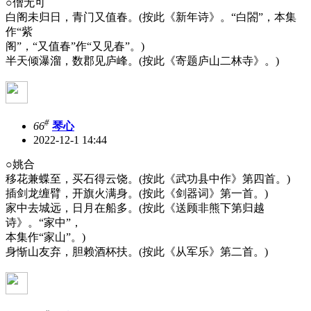
○僧无可
白阁未归日，青门又值春。(按此《新年诗》。“白閤”，本集
作“紫
阁”，“又值春”作“又见春”。)
半天倾瀑溜，数郡见庐峰。(按此《寄题庐山二林寺》。)
#
66
琴心
2022-12-1 14:44
○姚合
移花兼蝶至，买石得云饶。(按此《武功县中作》第四首。)
插剑龙缠臂，开旗火满身。(按此《剑器词》第一首。)
家中去城远，日月在船多。(按此《送顾非熊下第归越
诗》。“家中”，
本集作“家山”。)
身惭山友弃，胆赖酒杯扶。(按此《从军乐》第二首。)