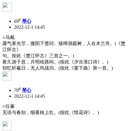
#
69
琴心
2022-12-1 14:45
○马戴
露气寒光尽，微阳下楚邱。猿啼洞庭树，人在木兰舟。(《楚
江怀古》
句。按此《楚江怀古》三首之一。)
夜久游子息，月明歧路间。(按此《夕次淮口诗》。)
却忆轩羲日，无人尚战功。(按此《塞下曲》第一首。)
#
70
琴心
2022-12-1 14:45
○任蕃
无语与春别，细看枝上红。(按此《惜花诗》。)