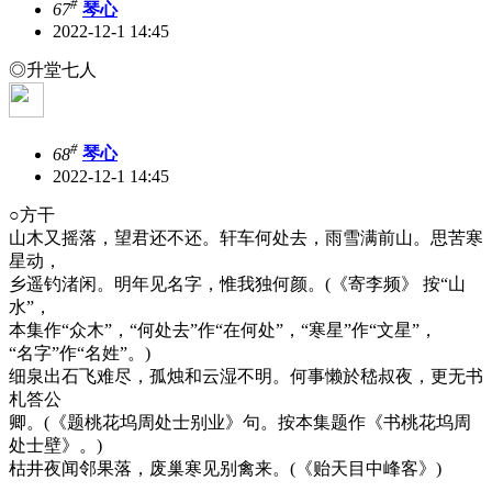
#
67
琴心
2022-12-1 14:45
◎升堂七人
#
68
琴心
2022-12-1 14:45
○方干
山木又摇落，望君还不还。轩车何处去，雨雪满前山。思苦寒
星动，
乡遥钓渚闲。明年见名字，惟我独何颜。(《寄李频》 按“山
水”，
本集作“众木”，“何处去”作“在何处”，“寒星”作“文星”，
“名字”作“名姓”。)
细泉出石飞难尽，孤烛和云湿不明。何事懒於嵇叔夜，更无书
札答公
卿。(《题桃花坞周处士别业》句。按本集题作《书桃花坞周
处士壁》。)
枯井夜闻邻果落，废巢寒见别禽来。(《贻天目中峰客》)