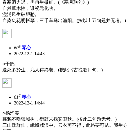
春寒酒力迟，冉冉生微红。(《寒月联句》)
自然草木性，谁祝元化功。
溢浦风生破胆愁。
血染剑花明帐幕，三千车马出渔阳。(按以上五句题并无考。)
#
60
琴心
2022-12-1 14:43
○于鹄
送死多於生，几人得终老。(按此《古挽歌》句。)
#
61
琴心
2022-12-1 14:44
○杨洵美
暮鸦不噪禁城树，衙鼓未残宾卫秋。(按此二句题无考。)
三山载群仙，峨峨咸浪中。云衣剪不得，此路要可从。我生亦