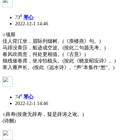
#
73
琴心
2022-12-1 14:46
○项斯
佳人背江坐，眉际列烟树。(《庾楼燕》句。)
马蹄没青莎，船迹成空波。(按此二句题无考。)
春风吹雨意，何处更相值。(《古意》)
烛残催卷席，坐冷怕梳头。(按此《晓发昭应诗》。)
寒入雁声长。(按此《远水诗》。“声”本集作“愁”。)
#
74
琴心
2022-12-1 14:46
○薛寿(按唐无薛寿，疑是薛涛之讹。)
(诗阙)