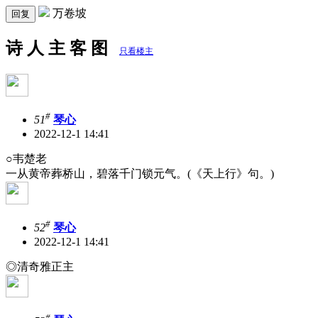
万卷坡
回复
诗 人 主 客 图
只看楼主
#
51
琴心
2022-12-1 14:41
○韦楚老
一从黄帝葬桥山，碧落千门锁元气。(《天上行》句。)
#
52
琴心
2022-12-1 14:41
◎清奇雅正主
#