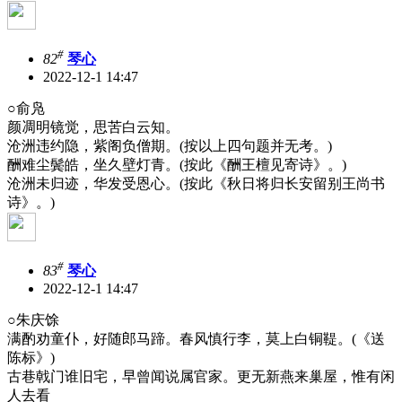
#
82
琴心
2022-12-1 14:47
○俞凫
颜凋明镜觉，思苦白云知。
沧洲违约隐，紫阁负僧期。(按以上四句题并无考。)
酬难尘鬓皓，坐久壁灯青。(按此《酬王檀见寄诗》。)
沧洲未归迹，华发受恩心。(按此《秋日将归长安留别王尚书
诗》。)
#
83
琴心
2022-12-1 14:47
○朱庆馀
满酌劝童仆，好随郎马蹄。春风慎行李，莫上白铜鞮。(《送
陈标》)
古巷戟门谁旧宅，早曾闻说属官家。更无新燕来巢屋，惟有闲
人去看