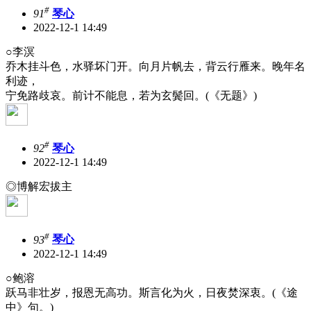
#
91
琴心
2022-12-1 14:49
○李溟
乔木挂斗色，水驿坏门开。向月片帆去，背云行雁来。晚年名
利迹，
宁免路歧哀。前计不能息，若为玄鬓回。(《无题》)
#
92
琴心
2022-12-1 14:49
◎博解宏拔主
#
93
琴心
2022-12-1 14:49
○鲍溶
跃马非壮岁，报恩无高功。斯言化为火，日夜焚深衷。(《途
中》句。)