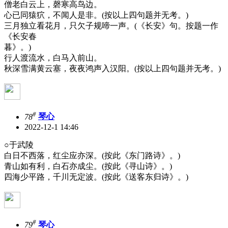
僧老白云上，磬寒高鸟边。
心已同猿狖，不闻人是非。(按以上四句题并无考。)
三月独立看花月，只欠子规啼一声。(《长安》句。按题一作
《长安春
暮》。)
行人渡流水，白马入前山。
秋深雪满黄云塞，夜夜鸿声入汉阳。(按以上四句题并无考。)
#
78
琴心
2022-12-1 14:46
○于武陵
白日不西落，红尘应亦深。(按此《东门路诗》。)
青山如有利，白石亦成尘。(按此《寻山诗》。)
四海少平路，千川无定波。(按此《送客东归诗》。)
#
79
琴心