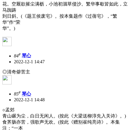
花。空厩欲摧尘满枥，小池初涸草侵沙。繁华事歇皆如此，立
马踟踌
到日斜。(《题王侯废宅》。按本集题作《过蒨宅》，“繁
华”作“荣
华”。)
#
84
琴心
2022-12-1 14:47
◎清奇僻苦主
#
85
琴心
2022-12-1 14:48
○孟郊
青山碾为尘，白日无闲人。(按此《大梁送柳淳先入关诗》。)
食荠肠亦苦，强歌声无欢。(按此《赠别崔纯亮诗》。本集
注：“一本