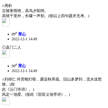
○周朴
古陵寒雨绝，高鸟夕阳明。
高情千里外，长啸一声初。(按以上四句题并无考。)
#
89
琴心
2022-12-1 14:49
◎及门二人
#
90
琴心
2022-12-1 14:49
○刘得仁 吟苦晓灯暗，露染秋草疏。旧山多梦到，流水送愁
馀。(按
此《云门寺诗》。)
风定一池星。(按此《宿宣义池亭诗》。)