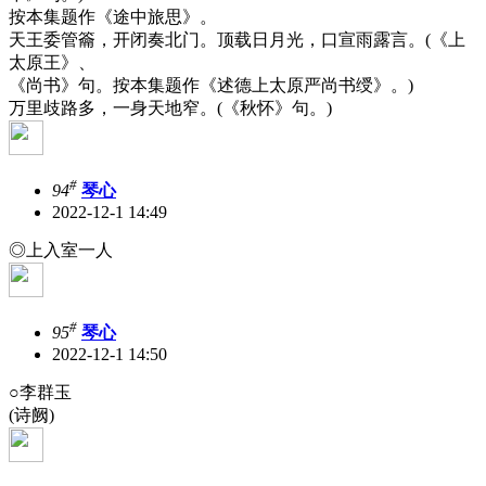
按本集题作《途中旅思》。
天王委管籥，开闭奏北门。顶载日月光，口宣雨露言。(《上
太原王》、
《尚书》句。按本集题作《述德上太原严尚书绶》。)
万里歧路多，一身天地窄。(《秋怀》句。)
#
94
琴心
2022-12-1 14:49
◎上入室一人
#
95
琴心
2022-12-1 14:50
○李群玉
(诗阙)