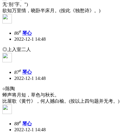
无‘别’字。”)
欲知万里情，晓卧半床月。(按此《独愁诗》。)
#
86
琴心
2022-12-1 14:48
◎上入室二人
#
87
琴心
2022-12-1 14:48
○陈陶
蝉声将月短，草色与秋长。
比屋歌《黄竹》，何人撼白榆。(按以上四句题并无考。)
#
88
琴心
2022-12-1 14:48