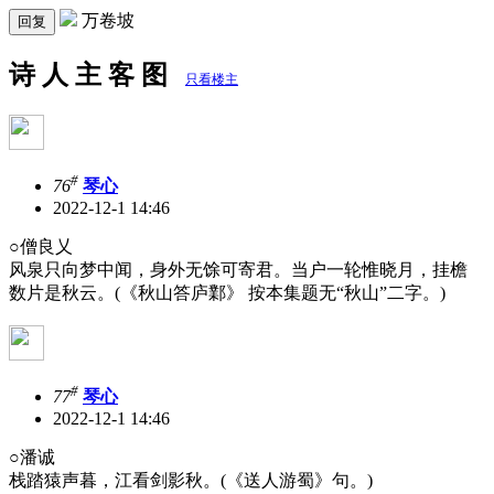
万卷坡
回复
诗 人 主 客 图
只看楼主
#
76
琴心
2022-12-1 14:46
○僧良乂
风泉只向梦中闻，身外无馀可寄君。当户一轮惟晓月，挂檐
数片是秋云。(《秋山答庐鄴》 按本集题无“秋山”二字。)
#
77
琴心
2022-12-1 14:46
○潘诚
栈踏猿声暮，江看剑影秋。(《送人游蜀》句。)