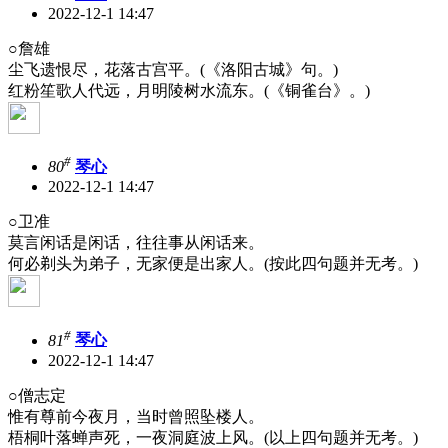
2022-12-1 14:47
○詹雄
尘飞遗恨尽，花落古宫平。(《洛阳古城》句。)
红粉笙歌人代远，月明陵树水流东。(《铜雀台》。)
#
80
琴心
2022-12-1 14:47
○卫准
莫言闲话是闲话，往往事从闲话来。
何必剃头为弟子，无家便是出家人。(按此四句题并无考。)
#
81
琴心
2022-12-1 14:47
○僧志定
惟有尊前今夜月，当时曾照坠楼人。
梧桐叶落蝉声死，一夜洞庭波上风。(以上四句题并无考。)