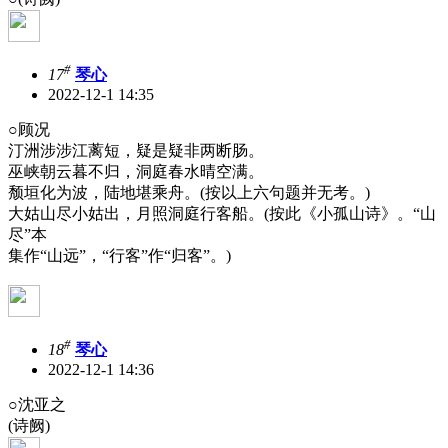
#
17
琴心
2022-12-1 14:35
○顾况
汀洲涉涉江蓠短，疑是疑非两断肠。
巫峡朝云暮不归，洞庭春水晴空满。
颓垣化为波，陆地堪乘舟。(按以上六句题并无考。)
大姑山尽小姑出，月照洞庭行客船。(按此《小孤山诗》。“山
尽”本
集作“山远”，“行客”作“归客”。)
#
18
琴心
2022-12-1 14:36
○沈亚之
(诗阙)