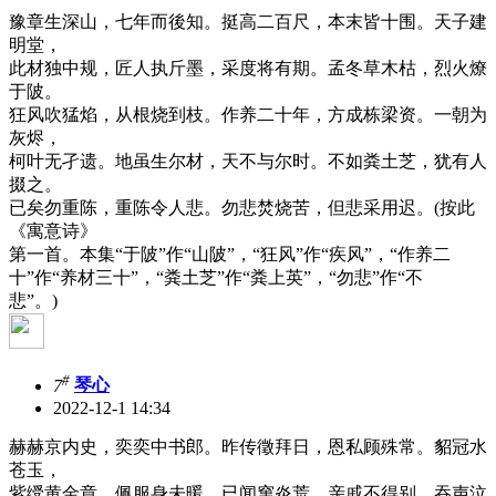
豫章生深山，七年而後知。挺高二百尺，本末皆十围。天子建
明堂，
此材独中规，匠人执斤墨，采度将有期。孟冬草木枯，烈火燎
于陂。
狂风吹猛焰，从根烧到枝。作养二十年，方成栋梁资。一朝为
灰烬，
柯叶无孑遗。地虽生尔材，天不与尔时。不如粪土芝，犹有人
掇之。
已矣勿重陈，重陈令人悲。勿悲焚烧苦，但悲采用迟。(按此
《寓意诗》
第一首。本集“于陂”作“山陂”，“狂风”作“疾风”，“作养二
十”作“养材三十”，“粪土芝”作“粪上英”，“勿悲”作“不
悲”。)
#
7
琴心
2022-12-1 14:34
赫赫京内史，奕奕中书郎。昨传徵拜日，恩私顾殊常。貂冠水
苍玉，
紫绶黄金章。佩服身未暖，已闻窜炎荒。亲戚不得别，吞声泣