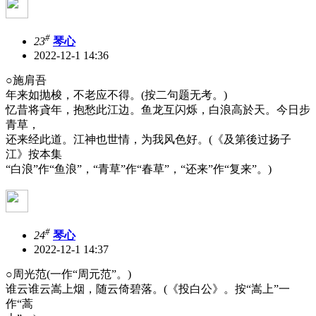
#
23
琴心
2022-12-1 14:36
○施肩吾
年来如抛梭，不老应不得。(按二句题无考。)
忆昔将貣年，抱愁此江边。鱼龙互闪烁，白浪高於天。今日步
青草，
还来经此道。江神也世情，为我风色好。(《及第後过扬子
江》按本集
“白浪”作“鱼浪”，“青草”作“春草”，“还来”作“复来”。)
#
24
琴心
2022-12-1 14:37
○周光范(一作“周元范”。)
谁云谁云嵩上烟，随云倚碧落。(《投白公》。按“嵩上”一
作“蒿