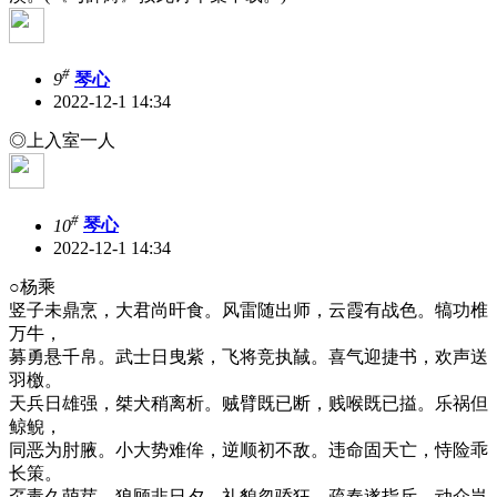
#
9
琴心
2022-12-1 14:34
◎上入室一人
#
10
琴心
2022-12-1 14:34
○杨乘
竖子未鼎烹，大君尚旰食。风雷随出师，云霞有战色。犒功椎
万牛，
募勇悬千帛。武士日曳紫，飞将竞执馘。喜气迎捷书，欢声送
羽檄。
天兵日雄强，桀犬稍离析。贼臂既已断，贱喉既已搤。乐祸但
鲸鲵，
同恶为肘腋。小大势难侔，逆顺初不敌。违命固天亡，恃险乖
长策。
虿毒久萌芽，狼顾非日夕。礼貌忽骄狂，疏奏遂指斥。动众岂