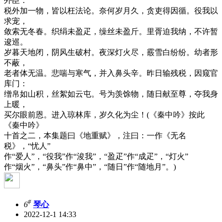
外臣：
税外加一物，皆以枉法论。奈何岁月久，贪吏得因循。役我以
求宠，
敛索无冬春。织绢未盈疋，缲丝未盈斤。里胥迫我纳，不许暂
逡巡。
岁暮天地闭，阴风生破村。夜深灯火尽，霰雪白纷纷。幼者形
不蔽，
老者体无温。悲喘与寒气，并入鼻头辛。昨日输残税，因窥官
库门：
缯帛如山积，丝絮如云屯。号为羡馀物，随日献至尊，夺我身
上暖，
买尔眼前恩。进入琼林库，岁久化为尘！(《秦中吟》按此
《秦中吟》
十首之二，本集题曰《地重赋》，注曰：一作《无名
税》，“忧人”
作“爱人”，“役我”作“浚我”，“盈疋”作“成疋”，“灯火”
作“烟火”，“鼻头”作“鼻中”，“随日”作“随地月”。)
#
6
琴心
2022-12-1 14:33