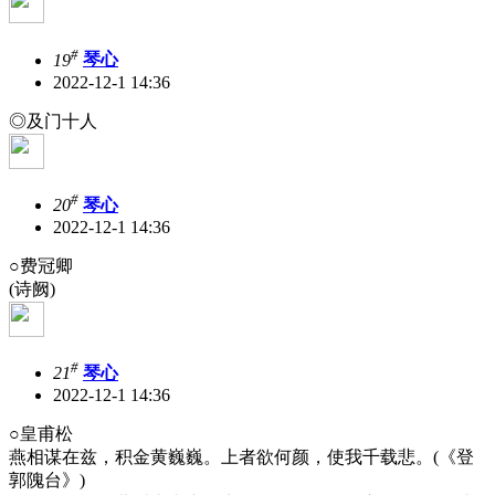
#
19
琴心
2022-12-1 14:36
◎及门十人
#
20
琴心
2022-12-1 14:36
○费冠卿
(诗阙)
#
21
琴心
2022-12-1 14:36
○皇甫松
燕相谋在兹，积金黄巍巍。上者欲何颜，使我千载悲。(《登
郭隗台》)