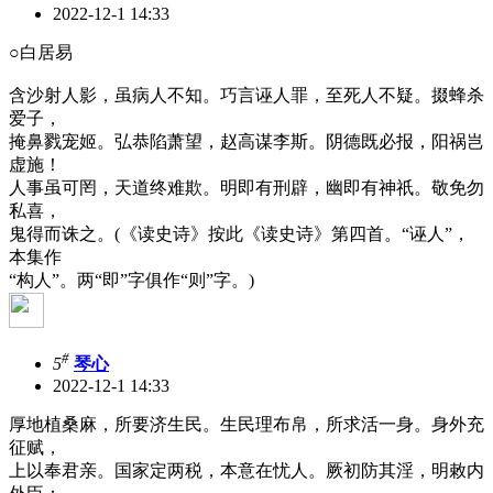
2022-12-1 14:33
○白居易
含沙射人影，虽病人不知。巧言诬人罪，至死人不疑。掇蜂杀
爱子，
掩鼻戮宠姬。弘恭陷萧望，赵高谋李斯。阴德既必报，阳祸岂
虚施！
人事虽可罔，天道终难欺。明即有刑辟，幽即有神祇。敬免勿
私喜，
鬼得而诛之。(《读史诗》按此《读史诗》第四首。“诬人”，
本集作
“构人”。两“即”字俱作“则”字。)
#
5
琴心
2022-12-1 14:33
厚地植桑麻，所要济生民。生民理布帛，所求活一身。身外充
征赋，
上以奉君亲。国家定两税，本意在忧人。厥初防其淫，明敕内