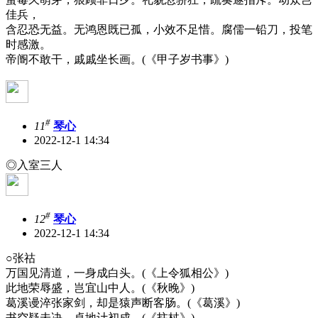
佳兵，
含忍恐无益。无鸿恩既已孤，小效不足惜。腐儒一铅刀，投笔
时感激。
帝阍不敢干，戚戚坐长画。(《甲子岁书事》)
#
11
琴心
2022-12-1 14:34
◎入室三人
#
12
琴心
2022-12-1 14:34
○张祜
万国见清道，一身成白头。(《上令狐相公》)
此地荣辱盛，岂宜山中人。(《秋晚》)
葛溪谩淬张家剑，却是猿声断客肠。(《葛溪》)
书空疑未决，卓地计初成。(《拄杖》)