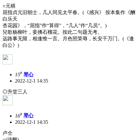
○元稹
屈指贞元旧朝士，几人同见太平春。(《感兴》 按本集作《酬
白乐天
杏花园》，“屈指”作“算得”，“几人”作“几员”。)
兒歌杨柳叶，妾拂石榴花。按此二句题无考。
远路事无限，相逢惟一言。月色照荣辱，长安千万门。(《逢
白公》)
#
15
琴心
2022-12-1 14:35
◎升堂三人
#
16
琴心
2022-12-1 14:35
卢仝
○(诗阙)