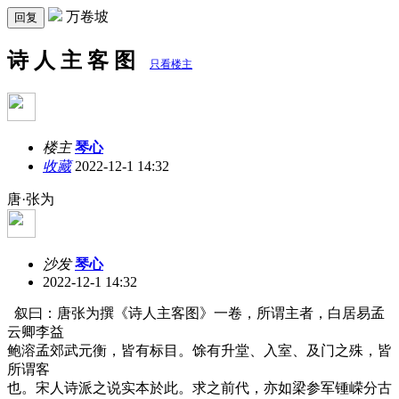
万卷坡
回复
诗 人 主 客 图
只看楼主
楼主
琴心
收藏
2022-12-1 14:32
唐·张为
沙发
琴心
2022-12-1 14:32
叙曰：唐张为撰《诗人主客图》一卷，所谓主者，白居易孟
云卿李益
鲍溶孟郊武元衡，皆有标目。馀有升堂、入室、及门之殊，皆
所谓客
也。宋人诗派之说实本於此。求之前代，亦如梁参军锺嵘分古