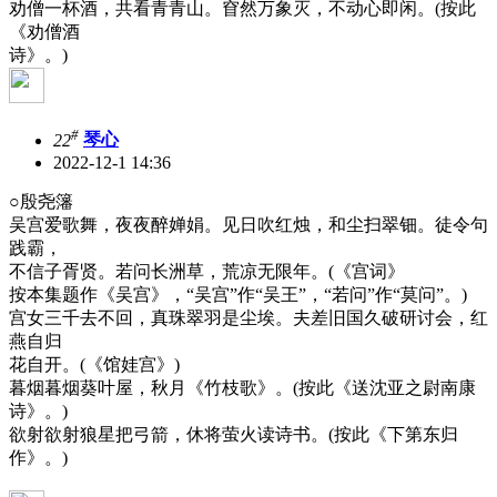
劝僧一杯酒，共看青青山。窅然万象灭，不动心即闲。(按此
《劝僧酒
诗》。)
#
22
琴心
2022-12-1 14:36
○殷尧籓
吴宫爱歌舞，夜夜醉婵娟。见日吹红烛，和尘扫翠钿。徒令句
践霸，
不信子胥贤。若问长洲草，荒凉无限年。(《宫词》
按本集题作《吴宫》，“吴宫”作“吴王”，“若问”作“莫问”。)
宫女三千去不回，真珠翠羽是尘埃。夫差旧国久破研讨会，红
燕自归
花自开。(《馆娃宫》)
暮烟暮烟葵叶屋，秋月《竹枝歌》。(按此《送沈亚之尉南康
诗》。)
欲射欲射狼星把弓箭，休将萤火读诗书。(按此《下第东归
作》。)