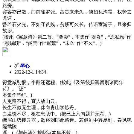
路旁。
宾客亦已散，门前雀罗张。富贵来未久，倏如瓦沟霜。权势去
尤速，
瞥若石火光。不如守贫贱，贫贱可久长。传语宦游子，且来归
故乡。
(按此《寓意诗》第二首。“奕奕”，本集作“炎炎”，“恩私顾”作
“恩赐颇”，“炎荒”作“遐荒”，“未久”作“不久”。)
#
8
琴心
2022-12-1 14:34
得意减别恨，半酣还远程。(按此《及第後归觐留别诸同年
诗》。“还”
本集作“轻”。)
人吏留不得，直入故山云。
长生不似无生理，休向青山学炼丹。
白发镊不尽，根在愁肠中。(按已上六句题并无考。)
峨眉山势接云霓，欲逐刘郎此路迷。若似剡中容易到，春风犹
隔武陵
溪。(《与薛涛》按此诗本集不载。)