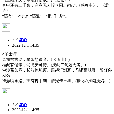
春申还有三千客，寂寞无人报李园。(按此《感春申》、《君
诗》。
“还有”，本集作“还道”，“报”作“杀”。)
#
13
琴心
2022-12-1 14:35
○羊士谔
风前留古韵，笙磬想遗音。(《历山》)
桂配有遗馥，鸾飞安可待。(按此二句题无考。)
尘沙蔼如雾，长波惊飚度。雁起汀洲寒，马嘶高城暮。银釭倦
秋馆，
绮瑟瞻永路。重有携手期，清光倚玉树。(按此八句题无考。)
#
14
琴心
2022-12-1 14:35