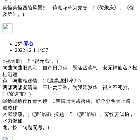
上”。)
莫怪莫怪西陵风景别，镜湖花草为先春。(《贺朱庆》、《馀
及第》。)
#
25
琴心
2022-12-1 14:37
○祝天膺(一作“祝元膺”。)
句曲句曲旧真宅，自产日月英。既涵岳渎气，安无神仙名？松
桂逦迤
色，与君相送情。(《送高遂赴举》)
两颔两颔凝清霜，玉炉焚天香。为我延岁华，得入不死乡。
(《寄道友》)
蟾蜍蟾蜍夜作青冥镜，带蝀晴为碧落梯。好个分明天上路，
谁教移
入武陵溪。(《梦仙词》按题一作《梦仙谣》。雾纹斑似豹，
水力健如
龙。按二句题无考。)