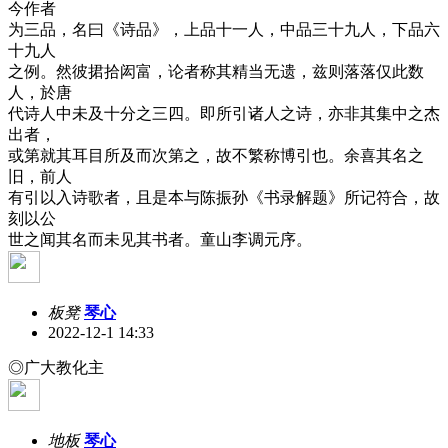
今作者
为三品，名曰《诗品》，上品十一人，中品三十九人，下品六
十九人
之例。然彼捃拾闳富，论者称其精当无遗，兹则落落仅此数
人，於唐
代诗人中未及十分之三四。即所引诸人之诗，亦非其集中之杰
出者，
或第就其耳目所及而次第之，故不繁称博引也。余喜其名之
旧，前人
有引以入诗歌者，且是本与陈振孙《书录解题》所记符合，故
刻以公
世之闻其名而未见其书者。童山李调元序。
板凳
琴心
2022-12-1 14:33
◎广大教化主
地板
琴心