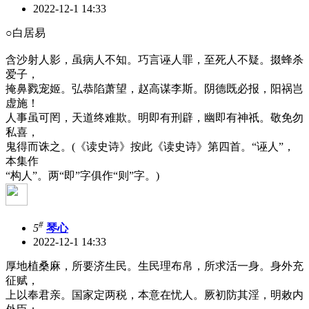
2022-12-1 14:33
○白居易
含沙射人影，虽病人不知。巧言诬人罪，至死人不疑。掇蜂杀
爱子，
掩鼻戮宠姬。弘恭陷萧望，赵高谋李斯。阴德既必报，阳祸岂
虚施！
人事虽可罔，天道终难欺。明即有刑辟，幽即有神祇。敬免勿
私喜，
鬼得而诛之。(《读史诗》按此《读史诗》第四首。“诬人”，
本集作
“构人”。两“即”字俱作“则”字。)
#
5
琴心
2022-12-1 14:33
厚地植桑麻，所要济生民。生民理布帛，所求活一身。身外充
征赋，
上以奉君亲。国家定两税，本意在忧人。厥初防其淫，明敕内