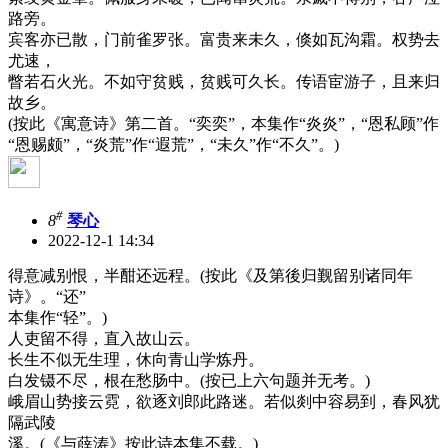
路旁。
宾客亦已散，门前雀罗张。富贵来未久，倏如瓦沟霜。权势去
尤速，
瞥若石火光。不如守贫贱，贫贱可久长。传语宦游子，且来归
故乡。
(按此《寓意诗》第二首。“奕奕”，本集作“炎炎”，“恩私顾”作
“恩赐颇”，“炎荒”作“遐荒”，“未久”作“不久”。)
#
8
琴心
2022-12-1 14:34
得意减别恨，半酣还远程。(按此《及第後归觐留别诸同年
诗》。“还”
本集作“轻”。)
人吏留不得，直入故山云。
长生不似无生理，休向青山学炼丹。
白发镊不尽，根在愁肠中。(按已上六句题并无考。)
峨眉山势接云霓，欲逐刘郎此路迷。若似剡中容易到，春风犹
隔武陵
溪。(《与薛涛》按此诗本集不载。)