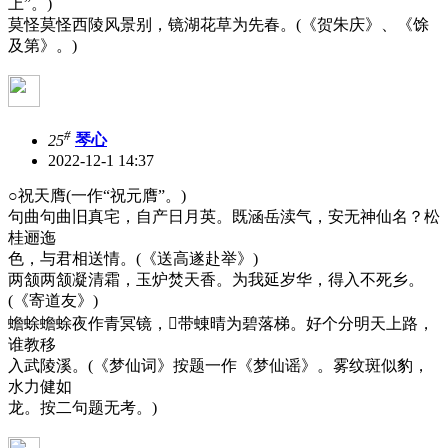
上”。)
莫怪莫怪西陵风景别，镜湖花草为先春。(《贺朱庆》、《馀
及第》。)
#
25
琴心
2022-12-1 14:37
○祝天膺(一作“祝元膺”。)
句曲句曲旧真宅，自产日月英。既涵岳渎气，安无神仙名？松
桂逦迤
色，与君相送情。(《送高遂赴举》)
两颔两颔凝清霜，玉炉焚天香。为我延岁华，得入不死乡。
(《寄道友》)
蟾蜍蟾蜍夜作青冥镜，带蝀晴为碧落梯。好个分明天上路，
谁教移
入武陵溪。(《梦仙词》按题一作《梦仙谣》。雾纹斑似豹，
水力健如
龙。按二句题无考。)