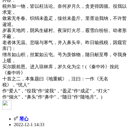
外臣：
税外加一物，皆以枉法论。奈何岁月久，贪吏得因循。役我以
求宠，
敛索无冬春。织绢未盈疋，缲丝未盈斤。里胥迫我纳，不许暂
逡巡。
岁暮天地闭，阴风生破村。夜深灯火尽，霰雪白纷纷。幼者形
不蔽，
老者体无温。悲喘与寒气，并入鼻头辛。昨日输残税，因窥官
库门：
缯帛如山积，丝絮如云屯。号为羡馀物，随日献至尊，夺我身
上暖，
买尔眼前恩。进入琼林库，岁久化为尘！(《秦中吟》按此
《秦中吟》
十首之二，本集题曰《地重赋》，注曰：一作《无名
税》，“忧人”
作“爱人”，“役我”作“浚我”，“盈疋”作“成疋”，“灯火”
作“烟火”，“鼻头”作“鼻中”，“随日”作“随地月”。)
#
6
琴心
2022-12-1 14:33