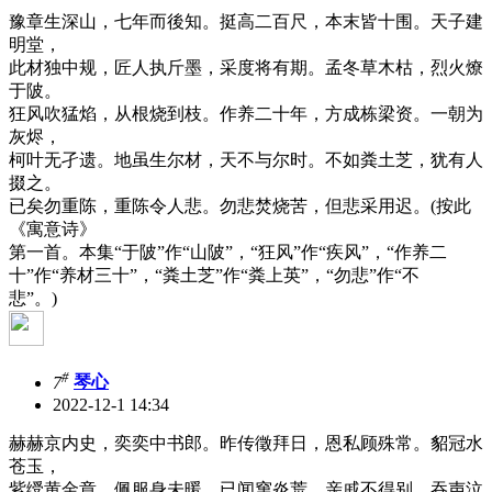
豫章生深山，七年而後知。挺高二百尺，本末皆十围。天子建
明堂，
此材独中规，匠人执斤墨，采度将有期。孟冬草木枯，烈火燎
于陂。
狂风吹猛焰，从根烧到枝。作养二十年，方成栋梁资。一朝为
灰烬，
柯叶无孑遗。地虽生尔材，天不与尔时。不如粪土芝，犹有人
掇之。
已矣勿重陈，重陈令人悲。勿悲焚烧苦，但悲采用迟。(按此
《寓意诗》
第一首。本集“于陂”作“山陂”，“狂风”作“疾风”，“作养二
十”作“养材三十”，“粪土芝”作“粪上英”，“勿悲”作“不
悲”。)
#
7
琴心
2022-12-1 14:34
赫赫京内史，奕奕中书郎。昨传徵拜日，恩私顾殊常。貂冠水
苍玉，
紫绶黄金章。佩服身未暖，已闻窜炎荒。亲戚不得别，吞声泣