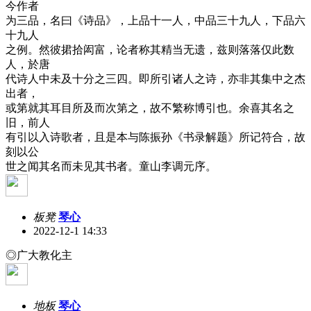
今作者
为三品，名曰《诗品》，上品十一人，中品三十九人，下品六
十九人
之例。然彼捃拾闳富，论者称其精当无遗，兹则落落仅此数
人，於唐
代诗人中未及十分之三四。即所引诸人之诗，亦非其集中之杰
出者，
或第就其耳目所及而次第之，故不繁称博引也。余喜其名之
旧，前人
有引以入诗歌者，且是本与陈振孙《书录解题》所记符合，故
刻以公
世之闻其名而未见其书者。童山李调元序。
板凳
琴心
2022-12-1 14:33
◎广大教化主
地板
琴心