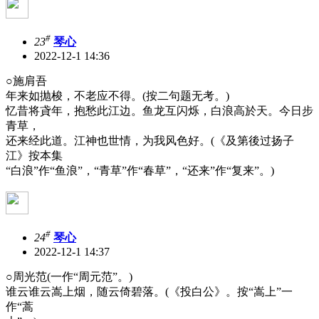
#
23
琴心
2022-12-1 14:36
○施肩吾
年来如抛梭，不老应不得。(按二句题无考。)
忆昔将貣年，抱愁此江边。鱼龙互闪烁，白浪高於天。今日步
青草，
还来经此道。江神也世情，为我风色好。(《及第後过扬子
江》按本集
“白浪”作“鱼浪”，“青草”作“春草”，“还来”作“复来”。)
#
24
琴心
2022-12-1 14:37
○周光范(一作“周元范”。)
谁云谁云嵩上烟，随云倚碧落。(《投白公》。按“嵩上”一
作“蒿