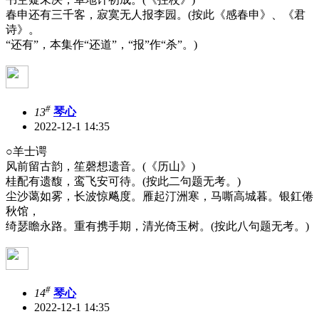
春申还有三千客，寂寞无人报李园。(按此《感春申》、《君
诗》。
“还有”，本集作“还道”，“报”作“杀”。)
#
13
琴心
2022-12-1 14:35
○羊士谔
风前留古韵，笙磬想遗音。(《历山》)
桂配有遗馥，鸾飞安可待。(按此二句题无考。)
尘沙蔼如雾，长波惊飚度。雁起汀洲寒，马嘶高城暮。银釭倦
秋馆，
绮瑟瞻永路。重有携手期，清光倚玉树。(按此八句题无考。)
#
14
琴心
2022-12-1 14:35