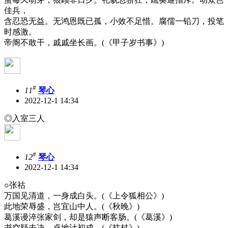
佳兵，
含忍恐无益。无鸿恩既已孤，小效不足惜。腐儒一铅刀，投笔
时感激。
帝阍不敢干，戚戚坐长画。(《甲子岁书事》)
#
11
琴心
2022-12-1 14:34
◎入室三人
#
12
琴心
2022-12-1 14:34
○张祜
万国见清道，一身成白头。(《上令狐相公》)
此地荣辱盛，岂宜山中人。(《秋晚》)
葛溪谩淬张家剑，却是猿声断客肠。(《葛溪》)
书空疑未决，卓地计初成。(《拄杖》)