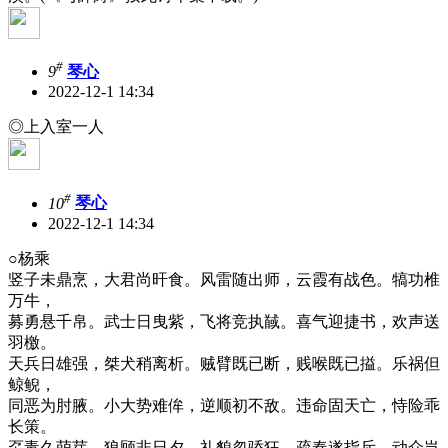
#
9
琴心
2022-12-1 14:34
◎上入室一人
#
10
琴心
2022-12-1 14:34
○杨乘
竖子未鼎烹，大君尚旰食。风雷随出师，云霞有战色。犒功椎
万牛，
募勇悬千帛。武士日曳紫，飞将竞执馘。喜气迎捷书，欢声送
羽檄。
天兵日雄强，桀犬稍离析。贼臂既已断，贱喉既已搤。乐祸但
鲸鲵，
同恶为肘腋。小大势难侔，逆顺初不敌。违命固天亡，恃险乖
长策。
虿毒久萌芽，狼顾非日夕。礼貌忽骄狂，疏奏遂指斥。动众岂