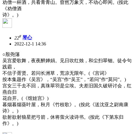
劝僧一杯酒，共看青青山。窅然万象灭，不动心即闲。(按此
《劝僧酒
诗》。)
#
22
琴心
2022-12-1 14:36
○殷尧籓
吴宫爱歌舞，夜夜醉婵娟。见日吹红烛，和尘扫翠钿。徒令句
践霸，
不信子胥贤。若问长洲草，荒凉无限年。(《宫词》
按本集题作《吴宫》，“吴宫”作“吴王”，“若问”作“莫问”。)
宫女三千去不回，真珠翠羽是尘埃。夫差旧国久破研讨会，红
燕自归
花自开。(《馆娃宫》)
暮烟暮烟葵叶屋，秋月《竹枝歌》。(按此《送沈亚之尉南康
诗》。)
欲射欲射狼星把弓箭，休将萤火读诗书。(按此《下第东归
作》。)