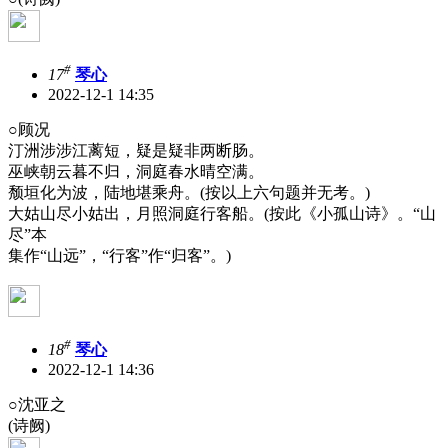
#
17
琴心
2022-12-1 14:35
○顾况
汀洲涉涉江蓠短，疑是疑非两断肠。
巫峡朝云暮不归，洞庭春水晴空满。
颓垣化为波，陆地堪乘舟。(按以上六句题并无考。)
大姑山尽小姑出，月照洞庭行客船。(按此《小孤山诗》。“山
尽”本
集作“山远”，“行客”作“归客”。)
#
18
琴心
2022-12-1 14:36
○沈亚之
(诗阙)