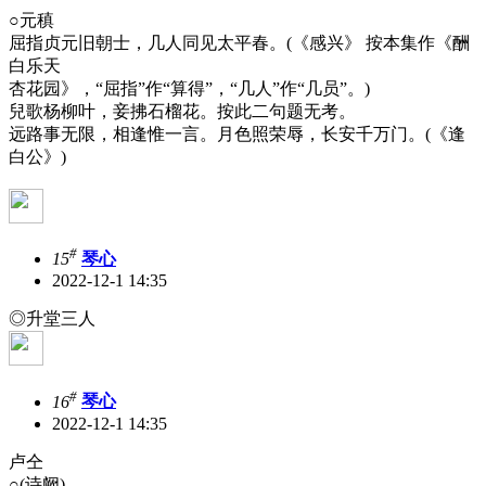
○元稹
屈指贞元旧朝士，几人同见太平春。(《感兴》 按本集作《酬
白乐天
杏花园》，“屈指”作“算得”，“几人”作“几员”。)
兒歌杨柳叶，妾拂石榴花。按此二句题无考。
远路事无限，相逢惟一言。月色照荣辱，长安千万门。(《逢
白公》)
#
15
琴心
2022-12-1 14:35
◎升堂三人
#
16
琴心
2022-12-1 14:35
卢仝
○(诗阙)