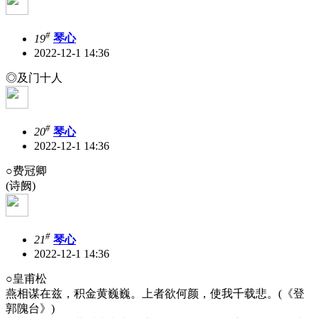
#
19
琴心
2022-12-1 14:36
◎及门十人
#
20
琴心
2022-12-1 14:36
○费冠卿
(诗阙)
#
21
琴心
2022-12-1 14:36
○皇甫松
燕相谋在兹，积金黄巍巍。上者欲何颜，使我千载悲。(《登
郭隗台》)