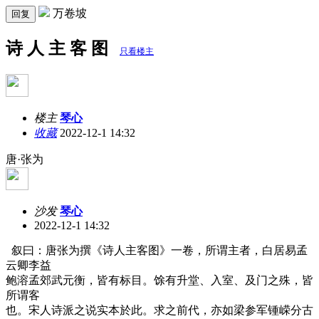
万卷坡
回复
诗 人 主 客 图
只看楼主
楼主
琴心
收藏
2022-12-1 14:32
唐·张为
沙发
琴心
2022-12-1 14:32
叙曰：唐张为撰《诗人主客图》一卷，所谓主者，白居易孟
云卿李益
鲍溶孟郊武元衡，皆有标目。馀有升堂、入室、及门之殊，皆
所谓客
也。宋人诗派之说实本於此。求之前代，亦如梁参军锺嵘分古