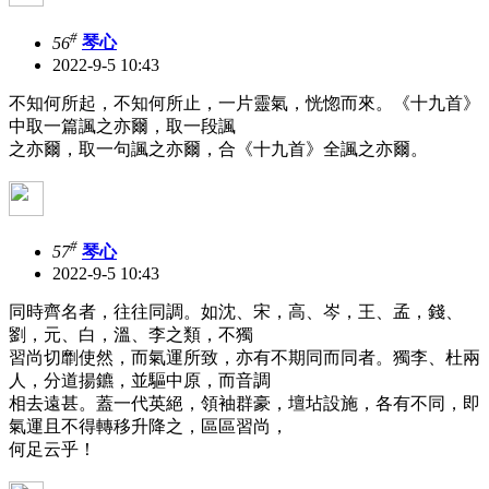
#
56
琴心
2022-9-5 10:43
不知何所起，不知何所止，一片靈氣，恍惚而來。《十九首》
中取一篇諷之亦爾，取一段諷
之亦爾，取一句諷之亦爾，合《十九首》全諷之亦爾。
#
57
琴心
2022-9-5 10:43
同時齊名者，往往同調。如沈、宋，高、岑，王、孟，錢、
劉，元、白，溫、李之類，不獨
習尚切劘使然，而氣運所致，亦有不期同而同者。獨李、杜兩
人，分道揚鑣，並驅中原，而音調
相去遠甚。蓋一代英絕，領袖群豪，壇坫設施，各有不同，即
氣運且不得轉移升降之，區區習尚，
何足云乎！