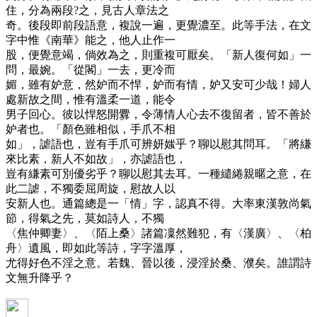
住，分為兩段?之，見古人章法之
奇。後段即前段語意，複說一遍，更覺濃至。此等手法，在文
字中惟《南華》能之，他人止作一
股，便覺意竭，倘效為之，則重複可厭矣。「新人復何如」一
問，最婉。「從閣」一去，更冷而
媚，雖有妒意，然妒而不悍，妒而有情，妒又安可少哉！婦人
處新故之間，惟有溫柔一道，能令
男子回心。彼以悍怒開釁，令薄情人心去不復留者，皆不善於
妒者也。「顏色雖相似，手爪不相
如」，謔語也，豈有手爪可辨妍媸乎？聊以慰其問耳。「將縑
來比素，新人不如故」，亦謔語也，
豈有縑素可別優劣乎？聊以慰其去耳。一種繾綣親暱之意，在
此二謔，不獨委屈周旋，慰故人以
安新人也。通篇總是一「情」字，認真不得。大率東漢敦尚氣
節，得氣之先，莫如詩人，不獨
〈焦仲卿妻〉、〈陌上桑〉諸篇凜然難犯，有〈漢廣〉、〈柏
舟〉遺風，即如此等詩，字字溫厚，
尤得好色不淫之意。若魏、晉以後，浸淫於桑、濮矣。誰謂詩
文無升降乎？