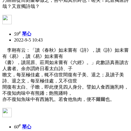
乃區區從而刻畫摹倣之，吾不知其所終也！嗟夫！此豈獨唐詩
哉？又豈獨詩哉？
#
59
琴心
2022-9-5 10:43
李翱有云：「讀《春秋》如未嘗有《詩》，讀《詩》如未嘗
有《易》，讀《易》如未嘗有
《書》，讀屈原、莊周如未嘗有《六經》。」此數語真善讀古
人書者。余亦謂終日看太白詩、子
瞻文，每至極佳處，輒不信世間復有子美、退之；及讀子美
詩、退之文，每至極佳處，又不信世
間復有太白、子瞻，即此便見四人身分。譬如人食西施乳時，
不復知肉味中有熊蹯；飽熊蹯時，
亦不復知魚味中有西施乳。若食他魚肉，便不爾爾也。
#
60
琴心