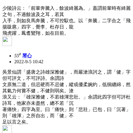
少陵詩云：「前輩奔騰入，餘波綺麗為。」蓋謂前輩時有綺麗
之句，不過餘波及之耳，若其
入手，則如良馬奔騰，不可控馭也。以「奔騰」二字合之「飛
揚跋扈」四字，覺李、杜存日，龍
飛虎躍，鳳翥鸞翔，如在目前。
#
55
琴心
2022-9-5 10:42
吳景仙謂「盛唐之詩雄深雅健」，而嚴滄浪訶之，謂「健」字
但可評文，不可評詩。余謂詩
文原無二道，但忌硬而不忌健，縱或優柔婉約，低徊纏綿，然
其氣力何嘗不健，不健則弱矣。滄
浪又云：「雄深雅健，不若雄渾悲壯。」余謂此四字但可評杜
詩耳，他家亦未盡然，總不若「沉
著痛快」四字為至。曰「痛快」則「悲壯」已包，曰「沉著」
則「雄渾」之所自出，而「健」不
足以言之矣。