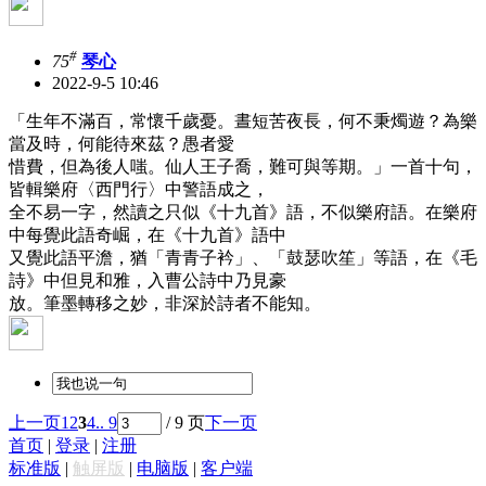
#
75
琴心
2022-9-5 10:46
「生年不滿百，常懷千歲憂。晝短苦夜長，何不秉燭遊？為樂
當及時，何能待來茲？愚者愛
惜費，但為後人嗤。仙人王子喬，難可與等期。」一首十句，
皆輯樂府〈西門行〉中警語成之，
全不易一字，然讀之只似《十九首》語，不似樂府語。在樂府
中每覺此語奇崛，在《十九首》語中
又覺此語平澹，猶「青青子衿」、「鼓瑟吹笙」等語，在《毛
詩》中但見和雅，入曹公詩中乃見豪
放。筆墨轉移之妙，非深於詩者不能知。
上一页
1
2
3
4
.. 9
/ 9 页
下一页
首页
|
登录
|
注册
标准版
|
触屏版
|
电脑版
|
客户端