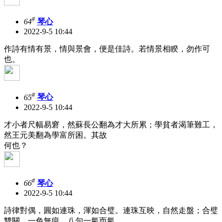
#
64
琴心
2022-9-5 10:44
作詩有情有景，情與景會，便是佳詩。若情景相睽，勿作可
也。
#
65
琴心
2022-9-5 10:44
才小者尺幅易窘，然蘇長公翻為才大所累；學貧者渴筆難工，
然王元美翻為學富所困。其故
何也？
#
66
琴心
2022-9-5 10:44
詩律對偶，圓如連珠，渾如合璧。連珠互映，自然走盤；合璧
雙關，一色無痕。八句一氣而氣