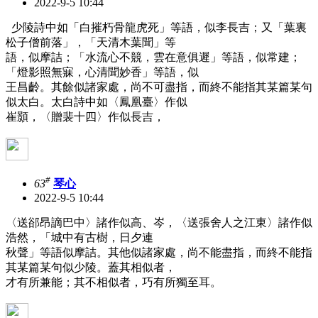
2022-9-5 10:44
少陵詩中如「白摧朽骨龍虎死」等語，似李長吉；又「葉裏
松子僧前落」，「天清木葉聞」等
語，似摩詰；「水流心不競，雲在意俱遲」等語，似常建；
「燈影照無寐，心清聞妙香」等語，似
王昌齡。其餘似諸家處，尚不可盡指，而終不能指其某篇某句
似太白。太白詩中如〈鳳凰臺〉作似
崔顥，〈贈裴十四〉作似長吉，
#
63
琴心
2022-9-5 10:44
〈送郤昂謫巴中〉諸作似高、岑，〈送張舍人之江東〉諸作似
浩然，「城中有古樹，日夕連
秋聲」等語似摩詰。其他似諸家處，尚不能盡指，而終不能指
其某篇某句似少陵。蓋其相似者，
才有所兼能；其不相似者，巧有所獨至耳。