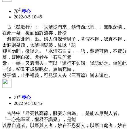
#
70
琴心
2022-9-5 10:45
古〈豔歌行〉：「夫婿從門來，斜倚西北眄。」無限深情，
在此一疑，後面如許溫存，皆從
「斜倚西北眄」出。婦人值深情男子，著假不得，認真不得，
太莊則疑疏，太謔則疑褻，故以「語
卿且勿眄」微謔之。「水清石自見」一語，楚楚可憐，不費分
辨，疑團自破。尤妙在「石見何纍
纍」一轉，又宕開去，而以「遠行不如歸」謔語結之。倘無此
一謔，卻又不成親昵矣。層層宛轉，
發乎情，止乎禮義，可見漢人去《三百篇》尚未遠也。
#
71
琴心
2022-9-5 10:45
古詩中「君亮執高節，賤妾亦何為」，是能以厚與人者。
「一心抱區區，懼君不識察」，是能
以厚自處者。以厚與人者，妙在不忍疑人；以厚自處者，妙在