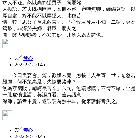
求人不疑。然以高節望男子，尚屬婦
人拗語。若夫既抱區區，又懼不察，宛轉無聊，纏綿莫語，以
厚自處，終不能不以厚望人。此種苦
情，較「思公子兮未敢言」、「心悅君兮君不知」二語，更為
篤摯，非深於夫婦、君臣、朋友之
間，閱盡變態者，不知其妙，此所以為古詩也。
#
72
琴心
2022-9-5 10:45
「今日良宴會」篇，歡娛未竟，忽接「人生寄一世，奄忽若
飆塵。何不策高足，先據要路津？
無為守窮賤，轗軻長苦辛」六句。無端感慨，不情不緒，全是
一肚皮憤世語，莫認真看。蓋其語意
深渾，讀者不覺，遂誤註為熱中耳。從來諸解皆失之。
#
73
琴心
2022-9-5 10:45