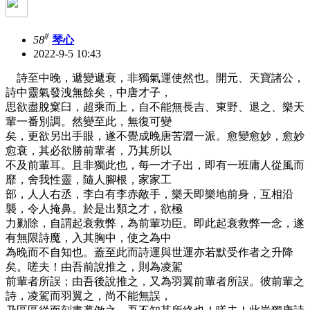
#
58
琴心
2022-9-5 10:43
詩至中晚，遞變遞衰，非獨氣運使然也。開元、天寶諸公，
詩中靈氣發洩無餘矣，中唐才子，
思欲盡脫窠臼，超乘而上，自不能無長吉、東野、退之、樂天
輩一番別調。然變至此，無復可變
矣，更欲另出手眼，遂不覺成晚唐苦澀一派。愈變愈妙，愈妙
愈衰，其必欲勝前輩者，乃其所以
不及前輩耳。且非獨此也，每一才子出，即有一班庸人從風而
靡，舍我性靈，隨人腳根，家家工
部，人人右丞，李白有李赤敵手，樂天即樂地前身，互相沿
襲，令人掩鼻。於是出類之才，欲極
力勦除，自謂起衰救弊，為前輩功臣。即此起衰救弊一念，遂
有無限詩魔，入其胸中，使之為中
為晚而不自知也。蓋至此而詩運與世運亦若默受作者之升降
矣。嗟夫！由吾前說推之，則為凌駕
前輩者所誤；由吾後說推之，又為羽翼前輩者所誤。彼前輩之
詩，凌駕而羽翼之，尚不能無誤，