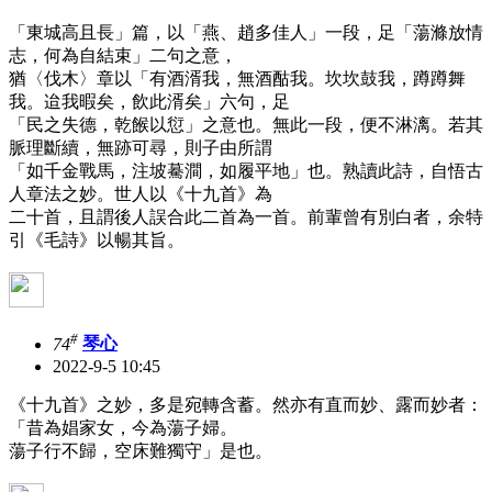
「東城高且長」篇，以「燕、趙多佳人」一段，足「蕩滌放情
志，何為自結束」二句之意，
猶〈伐木〉章以「有酒湑我，無酒酤我。坎坎鼓我，蹲蹲舞
我。迨我暇矣，飲此湑矣」六句，足
「民之失德，乾餱以愆」之意也。無此一段，便不淋漓。若其
脈理斷續，無跡可尋，則子由所謂
「如千金戰馬，注坡驀澗，如履平地」也。熟讀此詩，自悟古
人章法之妙。世人以《十九首》為
二十首，且謂後人誤合此二首為一首。前輩曾有別白者，余特
引《毛詩》以暢其旨。
#
74
琴心
2022-9-5 10:45
《十九首》之妙，多是宛轉含蓄。然亦有直而妙、露而妙者：
「昔為娼家女，今為蕩子婦。
蕩子行不歸，空床難獨守」是也。