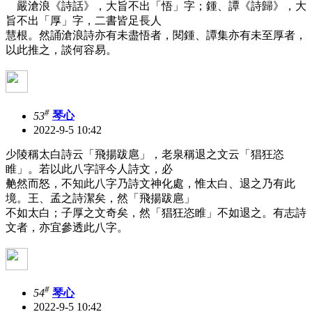
嚴滄浪《詩話》，大旨不出「悟」字；鍾、譚《詩歸》，大
旨不出「厚」字，二書皆足長人
慧根。然誦滄浪詩亦有未盡悟者，閱鍾、譚集亦有未至厚者，
以此推之，談何容易。
#
53
琴心
2022-9-5 10:42
少陵稱太白詩云「飛揚跋扈」，老泉稱退之文云「猖狂恣
睢」。若以此八字評今人詩文，必
艴然而怒，不知此八字乃詩文神化處，惟太白、退之乃有此
境。王、孟之詩潔矣，然「飛揚跋扈」
不如太白；子厚之文奇矣，然「猖狂恣睢」不如退之。有志詩
文者，亦宜參透此八字。
#
54
琴心
2022-9-5 10:42