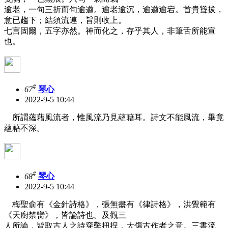
逾老，一句三折而句逾遒。逾老逾沉，逾遒逾宕。首貴聳拔，
意已趨下；結須流連，旨則收上。
七言固爾，五字亦然。神而化之，存乎其人，非筆舌所能宣
也。
#
67
琴心
2022-9-5 10:44
所謂蘊藉風流者，惟風流乃見蘊藉耳。詩文不能風流，畢竟
蘊藉不深。
#
68
琴心
2022-9-5 10:44
梅聖俞有《金針詩格》，張無盡有《律詩格》，洪覺範有
《天廚禁臠》，皆論詩也。及觀三
人所論，皆取古人之詩穿鑿扭捏，大傷古作者之意。三書流