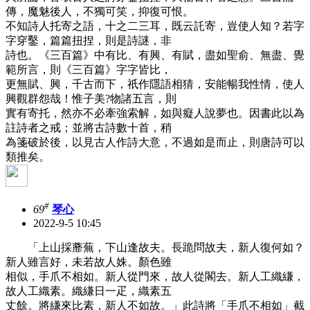
傳，魔魅後人，不獨可笑，抑復可恨。
不知詩人托寄之語，十之二三耳，既云託寄，豈使人知？若字
字穿鑿，篇篇扭捏，則是詩謎，非
詩也。《三百篇》中有比、有興、有賦，盡如聖俞、無盡、覺
範所言，則《三百篇》字字皆比，
更無賦、興，千古而下，祇作隱語相猜，安能暢我性情，使人
興觀群怨哉！惟子美?物諸五言，則
實有寄托，然亦不必牽強索解，如與癡人說夢也。因書此以為
註詩者之戒；並將古詩數十首，稍
為箋破於後，以見古人作詩大意，不過如是而止，則唐詩可以
類推矣。
#
69
琴心
2022-9-5 10:45
「上山採蘼蕪，下山逢故夫。長跪問故夫，新人復何如？
新人雖言好，未若故人姝。顏色雖
相似，手爪不相如。新人從門來，故人從閣去。新人工織縑，
故人工織素。織縑日一疋，織素五
丈餘。將縑來比素，新人不如故。」此詩將「手爪不相如」截