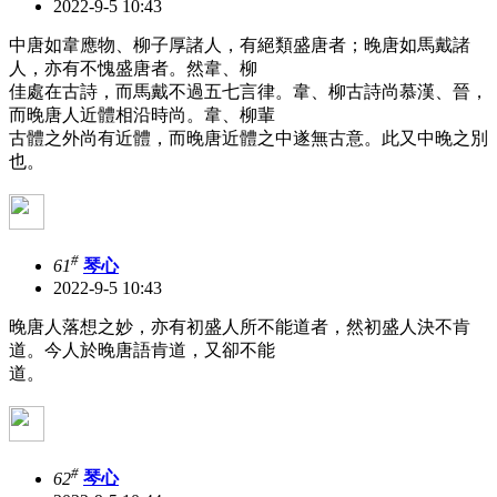
2022-9-5 10:43
中唐如韋應物、柳子厚諸人，有絕類盛唐者；晚唐如馬戴諸
人，亦有不愧盛唐者。然韋、柳
佳處在古詩，而馬戴不過五七言律。韋、柳古詩尚慕漢、晉，
而晚唐人近體相沿時尚。韋、柳輩
古體之外尚有近體，而晚唐近體之中遂無古意。此又中晚之別
也。
#
61
琴心
2022-9-5 10:43
晚唐人落想之妙，亦有初盛人所不能道者，然初盛人決不肯
道。今人於晚唐語肯道，又卻不能
道。
#
62
琴心