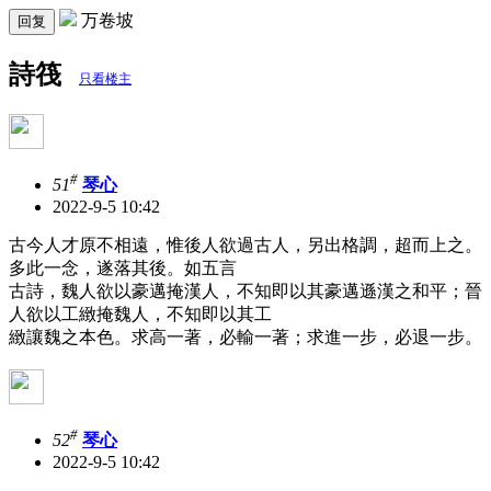
万卷坡
回复
詩筏
只看楼主
#
51
琴心
2022-9-5 10:42
古今人才原不相遠，惟後人欲過古人，另出格調，超而上之。
多此一念，遂落其後。如五言
古詩，魏人欲以豪邁掩漢人，不知即以其豪邁遜漢之和平；晉
人欲以工緻掩魏人，不知即以其工
緻讓魏之本色。求高一著，必輸一著；求進一步，必退一步。
#
52
琴心
2022-9-5 10:42