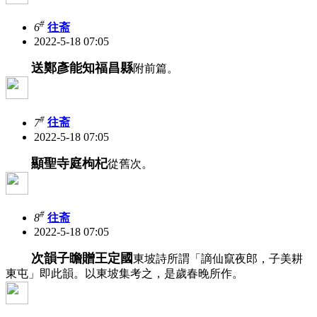
#
6
往斋
2022-5-18 07:05
送鄭彥能知福昌縣
附前篇。
#
7
往斋
2022-5-18 07:05
顯聖寺庭枸杞
從舊次。
#
8
往斋
2022-5-18 07:05
次韻子瞻贈王定國
東坡詩所謂「謫仙竄夜郎，子美耕
東屯」即此韻。以東坡集考之，是歲春晚所作。