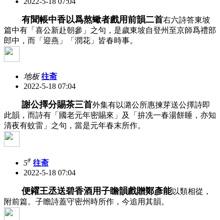
2022-5-18 07:04
有聞帳中香以爲熬蠍者戲用前韻二首
右六詩答東坡
篇中有「喜公新赴朝參」之句，是歲東坡自登州至京師爲禮部
郎中，而「迎燕」「潤花」皆春時事。
地板
往斋
2022-5-18 07:04
謝公擇分賜茶三首
外集有以潞公所惠揀芽送公擇詩即
此韻，而詩有「國老元年密賜來」及「拚冼一春湯餅睡，亦知
清夜有蚊雷」之句，當是元年春末所作。
#
5
往斋
2022-5-18 07:04
便糴王丞送碧香酒用子瞻韻戲贈鄭彥能
以類相從，
附前篇。子瞻詩蓋守密州時所作，今追用其韻。