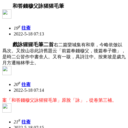
和答錢穆父詠猩猩毛筆
#
19
往斋
2022-5-18 07:13
戲詠猩猩毛筆二首
右二篇欒城集有和章，今略依倣以
爲次。又按山谷此詩舊題云「前篇奉錢穆父，後篇奉子瞻」，
是時二公皆作中書舍人。又有一跋，具詩注中。按東坡是歲九
月方遷翰林學士。
#
20
往斋
2022-5-18 07:14
案「和答錢穆父詠猩猩毛筆」原脫「詠」，從卷第三補。
#
21
往斋
2022-5-18 07:15