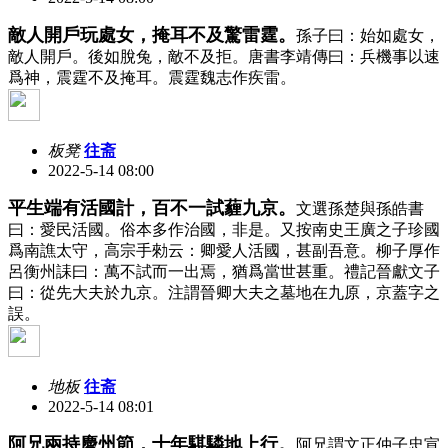
敵人開戶玩處女，掩耳不及驚雷霆。
孫子曰：始如處女，
敵人開戶。後如脫兔，敵不及拒。唐書李靖傳曰：兵機事以速
爲神，震霆不及掩耳。震霆魏志作疾雷。
板凳
往斋
2022-5-14 08:00
平生端有活國計，百不一試薶九京。
文選孫楚與孫皓書
曰：愛民活國。俗本多作治國，非是。又按南史王廣之子珍國
爲南譙太守，高宗手勑云：卿愛人活國，甚副吾意。柳子厚作
呂衡州誄曰：萬不試而一出焉，猶爲當世甚重。禮記晉獻文子
曰：從先大夫於九京。注謂晉卿大夫之墓地在九原，京蓋字之
誤。
地板
往斋
2022-5-14 08:01
阿兄兩持慶州節，十年騏驎地上行。
阿兄謂文正仲子忠宣