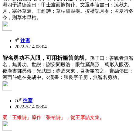
淵四子講德論曰：甲士寢而旍旗仆。文選李陵書曰：涼秋九
月，塞外草衰。王維詩：草枯鷹眼疾。按禮記月令：孟夏行冬
令，則草木早枯。
#
9
往斋
2022-5-14 08:04
智名勇功不入眼，可用折箠笞羌胡。
孫子曰：善戰者無智
名，無勇功。世説：謝安問殷浩：眼往屬萬形，萬形入眼否。
後漢書鄧禹傳：光武曰：赤眉來東，吾折箠笞之。竇融傳曰：
河西斗絶在羌胡中。
○
漢書：張良字子房，無智名勇功。
#
10
往斋
2022-5-14 08:04
案「王維詩」原作「張祐詩」，從王摩詰文集。