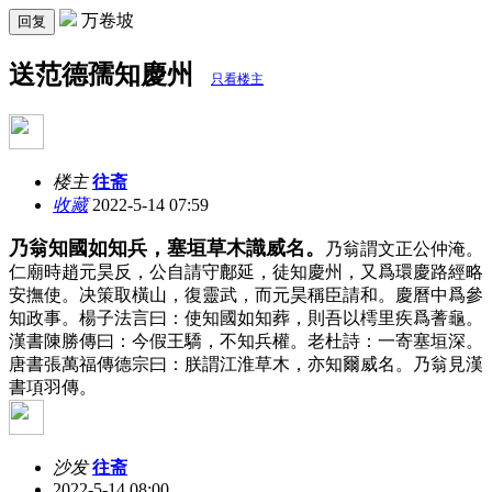
万卷坡
回复
送范德孺知慶州
只看楼主
楼主
往斋
收藏
2022-5-14 07:59
乃翁知國如知兵，塞垣草木識威名。
乃翁謂文正公仲淹。
仁廟時趙元昊反，公自請守鄜延，徒知慶州，又爲環慶路經略
安撫使。决策取橫山，復靈武，而元昊稱臣請和。慶曆中爲參
知政事。楊子法言曰：使知國如知葬，則吾以樗里疾爲蓍龜。
漢書陳勝傳曰：今假王驕，不知兵權。老杜詩：一寄塞垣深。
唐書張萬福傳德宗曰：朕謂江淮草木，亦知爾威名。乃翁見漢
書項羽傳。
沙发
往斋
2022-5-14 08:00