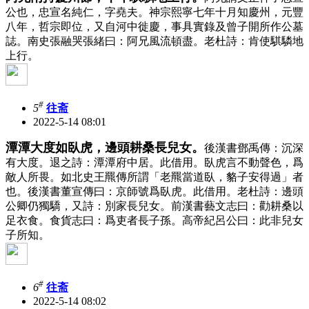
公也，忠宣名純仁，字堯夫。神宗熙寧七年十月知慶州，元豐
八年，哲宗即位，又自河中徙慶，事具實錄及曾子開所作公墓
誌。南史張融哭張緒曰：阿兄風流頓盡。老杜詩：肯使騏驎地
上行。
#
5
往斋
2022-5-14 08:01
潭潭大度如臥虎，邊頭耕桑長兒女。
後漢書鄧禹傳：沉深
有大度。退之詩：潭潭府中居。此借用。臥虎言不動聲色，爲
敵人所畏。如北史王羆傳所謂「老羆當道臥，貉子安得過」者
也。後漢書董宣傳曰：京師號爲臥虎。此借用。老杜詩：邊頭
公卿仍獨驕，又詩：別家長兒女。前漢書藝文志曰：勸耕桑以
足衣食。食貨志曰：爲吏者長子孫。高帝紀呂公曰：此非兒女
子所知。
#
6
往斋
2022-5-14 08:02