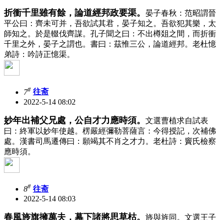
折衝千里雖有餘，論道經邦政要渠。
晏子春秋：范昭謂晉
平公曰：齊未可并，吾欲試其君，晏子知之。吾欲犯其樂，太
師知之。於是輟伐齊謀。孔子聞之曰：不出樽爼之間，而折衝
千里之外，晏子之謂也。書曰：茲惟三公，論道經邦。老杜憶
弟詩：吟詩正憶渠。
#
7
往斋
2022-5-14 08:02
妙年出補父兄處，公自才力應時須。
文選曹植求自試表
曰：終軍以妙年使越。楞嚴經彌勒菩薩言：今得授記，次補佛
處。漢書司馬遷傳曰：願竭其不肖之才力。老杜詩：竇氏檢察
應時須。
#
8
往斋
2022-5-14 08:03
春風旍旗擁萬夫，幕下諸將思草枯。
旍與旌同。文選王子