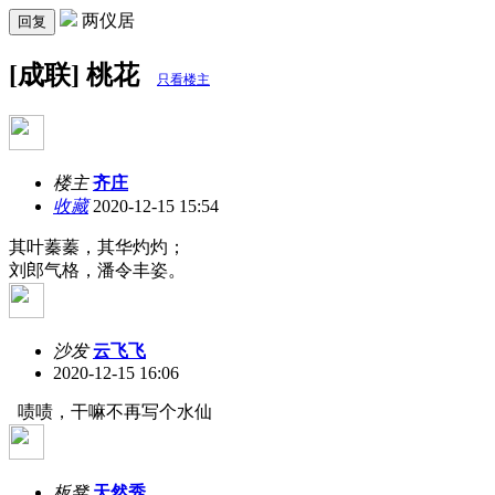
两仪居
回复
[成联] 桃花
只看楼主
楼主
齐庄
收藏
2020-12-15 15:54
其叶蓁蓁，其华灼灼；
刘郎气格，潘令丰姿。
沙发
云飞飞
2020-12-15 16:06
啧啧，干嘛不再写个水仙
板凳
天然秀