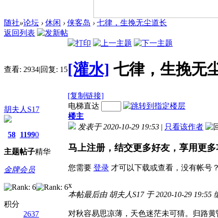
随社
»
论坛
›
休闲
›
侠客岛
›
七律，生挽无尘道长
返回列表
[灌水]
七律，生挽无
查看:
2934
|
回复:
15
[复制链接]
电梯直达
胡夫人S17
楼主
发表于 2020-10-29 19:53
|
只看该作者
58
1199
0
马上注册，结交更多好友，享用更多
主题
帖子
精华
您需要
登录
才可以下载或查看，没有帐号
金牌会员
x
本帖最后由 胡夫人S17 于 2020-10-29 19:55
积分
对秋容易思凉薄，天色迷茫未可猜。归路黄
2637