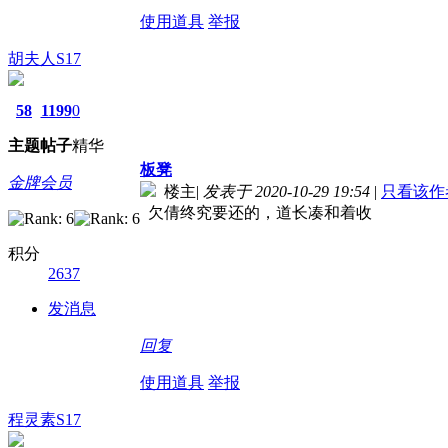
使用道具
举报
胡夫人S17
58
1199
0
主题
帖子
精华
板凳
金牌会员
楼主
|
发表于 2020-10-29 19:54
|
只看该作
欠倩终究要还的，道长凑和着收
积分
2637
发消息
回复
使用道具
举报
程灵素S17