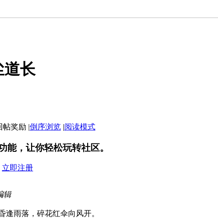
尘道长
|
倒序浏览
|
阅读模式
功能，让你轻松玩转社区。
？
立即注册
 编辑
昏逢雨落，碎花红伞向风开。