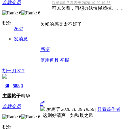
金牌会员
程灵素S17 发表于 2020-10-29 19:55
可以欠着，再想办法慢慢赖掉。。。
积分
欠帐的感觉太不好了
2637
发消息
回复
使用道具
举报
胡一刀.S17
30
588
0
主题
帖子
精华
#
6
金牌会员
发表于 2020-10-29 19:56
|
只看该作者
这则好清爽，如秋晨之风
积分