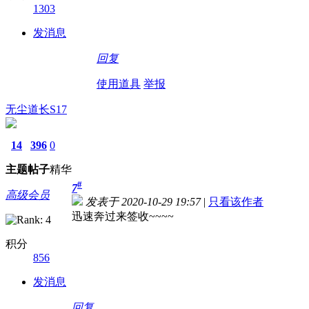
1303
发消息
回复
使用道具
举报
无尘道长S17
14
396
0
主题
帖子
精华
#
7
高级会员
发表于 2020-10-29 19:57
|
只看该作者
迅速奔过来签收~~~~
积分
856
发消息
回复