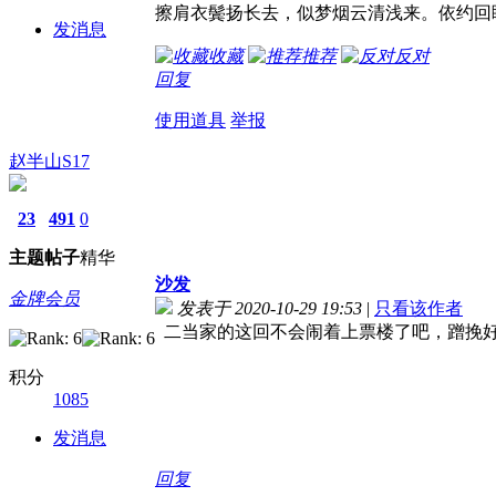
擦肩衣鬓扬长去，似梦烟云清浅来。依约回
发消息
收藏
推荐
反对
回复
使用道具
举报
赵半山S17
23
491
0
主题
帖子
精华
沙发
金牌会员
发表于 2020-10-29 19:53
|
只看该作者
二当家的这回不会闹着上票楼了吧，蹭挽
积分
1085
发消息
回复