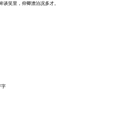
眸谈笑里，仰卿澹泊况多才。
好字