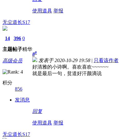
使用道具
举报
无尘道长S17
14
396
0
主题
帖子
精华
#
8
发表于 2020-10-29 19:58
|
只看该作者
高级会员
好清雅的小诗啊。喜欢喜欢~~~~~~
就是最后一句，贫道好汗颜滴说
积分
856
发消息
回复
使用道具
举报
无尘道长S17