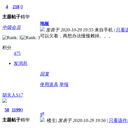
4
218
0
主题
帖子
精华
地板
中级会员
发表于 2020-10-29 19:55
来自手机
|
只看
可以欠着，再想办法慢慢赖掉。。。
积分
475
发消息
回复
使用道具
举报
胡夫人S17
58
1199
0
#
5
主题
帖子
精华
楼主
|
发表于 2020-10-29 19:56
|
只看该作