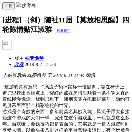
侠客岛
回复
[进程] （剑）随社11届【莫放相思醒】四
轮陈情贴江淑雅
只看楼主
楼主
枕夢憐琴
收藏
2019-8-21 21:34
本帖最后由 枕夢憐琴 于 2019-8-21 21:44 编辑
“这游戏真有意思。”风流子扔掉鼠标一推键盘，靠在椅子上，
裤兜里摸出香烟点上，猩红的点在黑暗里顺着一条不算太直的
直线慢慢燃烧，烧到只剩下一团烟雾笼在电脑屏幕前，隐约可
见屏幕里面那个精彩绝伦的世界。
游戏是个奇妙的东西，多年前莫名其妙入坑，风流子跟大多接
触这个游戏的人们一样，沉沦在这个游戏里，一玩就是这么多
年。游戏嘛，金钱技巧都是表面的，其实就是一群人浪费时间
享受人情。以前头条八卦这样的平台曾经报道过，有个玩魔兽