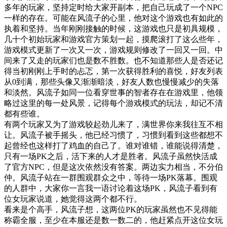
多年的玩家，坚持定时给大家开副本，把自己玩成了一个
NPC
一样的存在。可能在风流子的心里，他对这个游戏也有如此的
执着和坚持。当年刚刚接触的时候，这游戏也只是初具规模，
几十个初始玩家和游戏官方策划一起，摸爬滚打了这么些年，
游戏模式更新了一次又一次，游戏规则修改了一回又一回。中
间来了又走的玩家们也是数不胜数。也不知道那些人是否还记
得当初刚刚上手时的忐忑，第一次获得胜利的喜悦，好友列表
从0到满，那些头像又渐渐暗淡，好友人数也慢慢减少的失落
和淡然。风流子如同一位看穿世事的智者存在在游戏里，他领
略过这里的每一处风景，记得每个游戏模式的玩法，却记不清
都有些谁。
有两个玩家又为了游戏较起劲儿来了，满世界你来我往互不相
让。风流子被手摇头，他已经习惯了，习惯到看到这些都想不
起曾经也这样打了鸡血的自己了。谁对谁错，谁能说得清楚，
只有一场
PK之后，活下来的人才是胜者。风流子虽然快活成
了官方NPC，但是这次依然没有答案。两边实力相当，不分伯
仲。风流子站在一群围观群众之中，等待一场PK落幕。围观
的人群中，大家你一言我一语讨论着这场PK，风流子看到有
位女玩家说道，她觉得这两个都不行。
看来是个高手，风流子想，这两位
PK的玩家虽然也不见得能
称霸全服，至少在本服还是数一数二的，他赶紧点开这位女玩