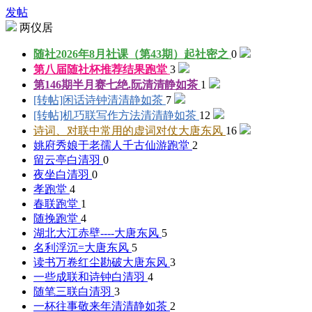
发帖
两仪居
随社2026年8月社课（第43期）起社
密之
0
第八届随社杯推荐结果
跑堂
3
第146期半月赛七绝.阮
清清静如茶
1
[转帖]闲话诗钟
清清静如茶
7
[转帖]机巧联写作方法
清清静如茶
12
诗词、对联中常用的虚词对仗
大唐东风
16
姚府秀娘于老孺人千古仙游
跑堂
2
留云亭
白清羽
0
夜坐
白清羽
0
孝
跑堂
4
春联
跑堂
1
随挽
跑堂
4
湖北大江赤壁----
大唐东风
5
名利浮沉=
大唐东风
5
读书万卷红尘勘破
大唐东风
3
一些成联和诗钟
白清羽
4
随笔三联
白清羽
3
一杯往事敬来年
清清静如茶
2