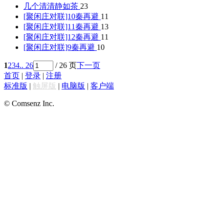
几个
清清静如茶
23
[聚闲庄对联]10
秦再避
11
[聚闲庄对联]11
秦再避
13
[聚闲庄对联]12
秦再避
11
[聚闲庄对联]9
秦再避
10
1
2
3
4
.. 26
/ 26 页
下一页
首页
|
登录
|
注册
标准版
|
触屏版
|
电脑版
|
客户端
© Comsenz Inc.