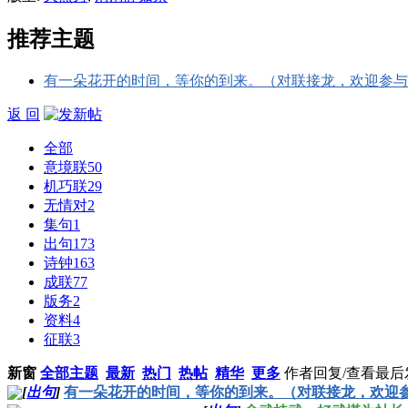
推荐主题
有一朵花开的时间，等你的到来。（对联接龙，欢迎参与
返 回
全部
意境联
50
机巧联
29
无情对
2
集句
1
出句
173
诗钟
163
成联
77
版务
2
资料
4
征联
3
新窗
全部主题
最新
热门
热帖
精华
更多
作者
回复/查看
最后
[
出句
]
有一朵花开的时间，等你的到来。（对联接龙，欢迎