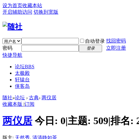
设为首页
收藏本站
开启辅助访问
切换到宽版
找回密码
自动登录
密码
立即注册
登录
快捷导航
论坛
BBS
太极殿
轩辕台
侠客岛
随社
»
论坛
›
古典
›
两仪居
收藏本版
|
订阅
两仪居
今日:
0
|
主题:
509
|
排名:
版主:
天然秀
,
清清静如茶