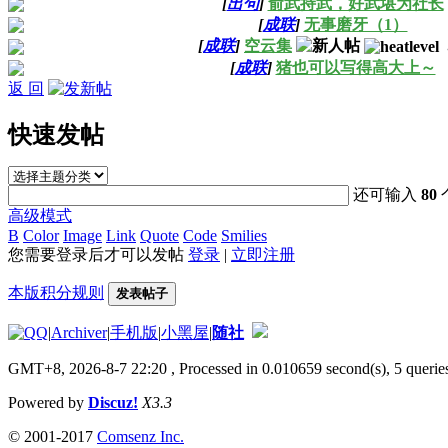
[
出句
]
俞武持武，好武堪为社长
[
成联
]
无事磨牙（1）
[
成联
]
空云集
[
成联
]
猪也可以写得高大上～
返 回
快速发帖
还可输入
80
高级模式
B
Color
Image
Link
Quote
Code
Smilies
您需要登录后才可以发帖
登录
|
立即注册
本版积分规则
发表帖子
|
Archiver
|
手机版
|
小黑屋
|
随社
GMT+8, 2026-8-7 22:20
, Processed in 0.010659 second(s), 5 queries
Powered by
Discuz!
X3.3
© 2001-2017
Comsenz Inc.