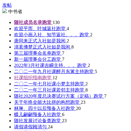
发帖
中书省
随社成员名录
跑堂
130
欢迎平而、叶城返社
跑堂
4
欢迎小画入社、知节返社。。。
跑堂
2
唐同来正式入社
如是我闲
2
清茗佛梦正式入社
如是我闲
8
第三届理事会名单
跑堂
7
新一届理事会分工
跑堂
7
2022年3月社课吉瞬主持。。。
跑堂
2
二〇二一年九月社课醉月东篱主持
跑堂
5
社课组织指南
跑堂
12
二〇二一年七月社课小梦主持
跑堂
2
二〇二一年三月社课若邻主持
跑堂
8
随社2020年度总决赛试行方案（定稿）
跑堂
7
关于年终全能大比拼的构想
跑堂
23
林琳、四十以后预备入社
跑堂
20
蝶儿翩翩预备入社
跑堂
6
随社发展讨论备查
跑堂
23
请假请假
顾清匀
24