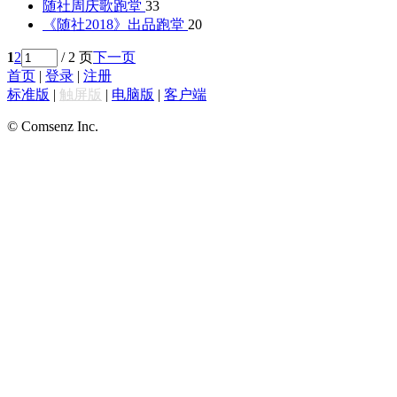
随社周庆歌
跑堂
33
《随社2018》出品
跑堂
20
1
2
/ 2 页
下一页
首页
|
登录
|
注册
标准版
|
触屏版
|
电脑版
|
客户端
© Comsenz Inc.