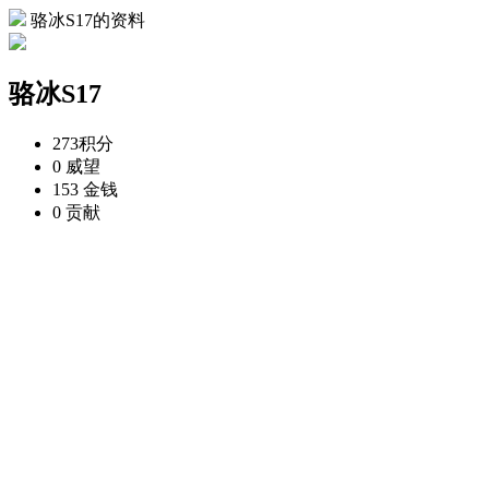
骆冰S17的资料
骆冰S17
273
积分
0
威望
153
金钱
0
贡献