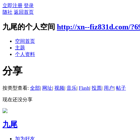
立即注册
登录
随社
返回首页
九尾的个人空间
http://xn--fiz831d.com/?6
空间首页
主题
个人资料
分享
按类型查看:
全部
|
网址
|
视频
|
音乐
|
Flash
|
投票
|
用户
|
帖子
现在还没分享
九尾
加为好友