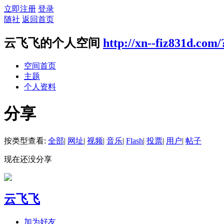
立即注册
登录
随社
返回首页
云飞飞的个人空间
http://xn--fiz831d.com
空间首页
主题
个人资料
分享
按类型查看:
全部
|
网址
|
视频
|
音乐
|
Flash
|
投票
|
用户
|
帖子
现在还没分享
云飞飞
加为好友