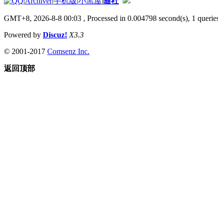
|
Archiver
|
手机版
|
小黑屋
|
随社
GMT+8, 2026-8-8 00:03
, Processed in 0.004798 second(s), 1 queries
Powered by
Discuz!
X3.3
© 2001-2017
Comsenz Inc.
返回顶部