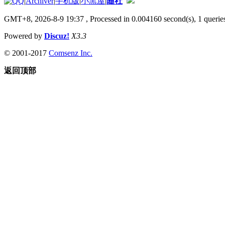
|
Archiver
|
手机版
|
小黑屋
|
随社
GMT+8, 2026-8-9 19:37
, Processed in 0.004160 second(s), 1 queries
Powered by
Discuz!
X3.3
© 2001-2017
Comsenz Inc.
返回顶部