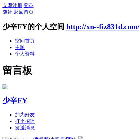
立即注册
登录
随社
返回首页
少辛FY的个人空间
http://xn--fiz831d.com
空间首页
主题
个人资料
留言板
少辛FY
加为好友
打个招呼
发送消息