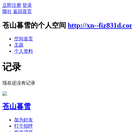
立即注册
登录
随社
返回首页
苍山暮雪的个人空间
http://xn--fiz831d.c
空间首页
主题
个人资料
记录
现在还没有记录
苍山暮雪
加为好友
打个招呼