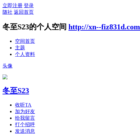
立即注册
登录
随社
返回首页
冬至S23的个人空间
http://xn--fiz831d.co
空间首页
主题
个人资料
头像
冬至S23
收听TA
加为好友
给我留言
打个招呼
发送消息