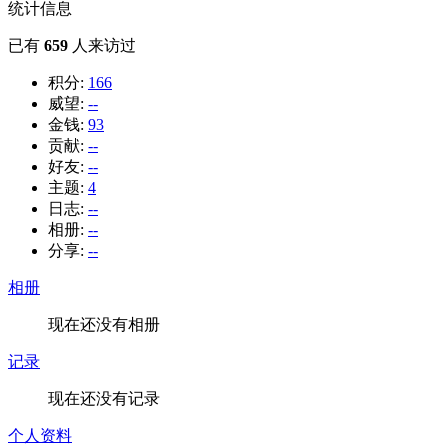
统计信息
已有
659
人来访过
积分:
166
威望:
--
金钱:
93
贡献:
--
好友:
--
主题:
4
日志:
--
相册:
--
分享:
--
相册
现在还没有相册
记录
现在还没有记录
个人资料