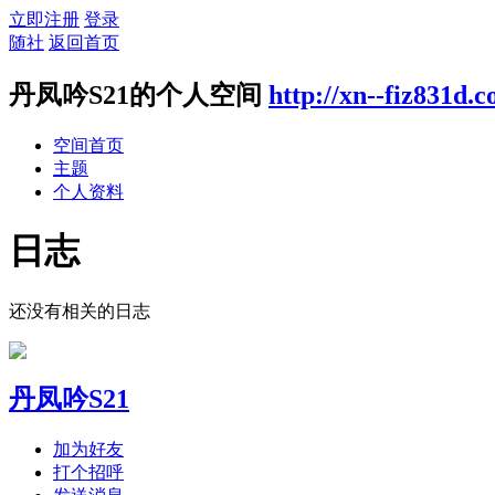
立即注册
登录
随社
返回首页
丹凤吟S21的个人空间
http://xn--fiz831d.
空间首页
主题
个人资料
日志
还没有相关的日志
丹凤吟S21
加为好友
打个招呼