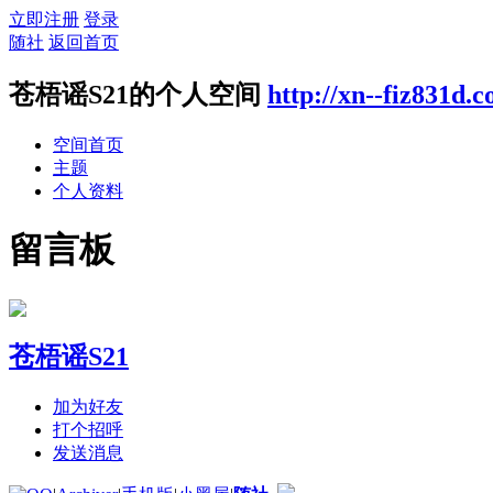
立即注册
登录
随社
返回首页
苍梧谣S21的个人空间
http://xn--fiz831d.
空间首页
主题
个人资料
留言板
苍梧谣S21
加为好友
打个招呼
发送消息