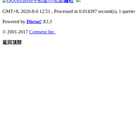
|
Archiver
|
手机版
|
小黑屋
|
随社
GMT+8, 2026-8-6 12:51
, Processed in 0.014397 second(s), 1 queries
Powered by
Discuz!
X3.3
© 2001-2017
Comsenz Inc.
返回顶部