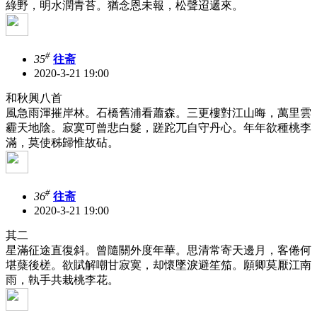
綠野，明水潤青苔。猶念恩未報，松聲迢遞來。
#
35
往斋
2020-3-21 19:00
和秋興八首
風急雨渾摧岸林。石橋舊浦看蕭森。三更樓對江山晦，萬里雲
霾天地陰。寂寞可曾悲白髮，蹉跎兀自守丹心。年年欲種桃李
滿，莫使秭歸惟故砧。
#
36
往斋
2020-3-21 19:00
其二
星滿征途直復斜。曾隨關外度年華。思清常寄天邊月，客倦何
堪蘖後槎。欲賦解嘲甘寂寞，却懷墜淚避笙笳。願卿莫厭江南
雨，執手共栽桃李花。