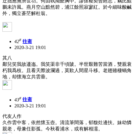
迂拙應無濟世功。何由執拗鯁胸中。謬懷稷契曾經志，竊比鯤
鵬未許風。燕月空山黯然碧，浦江餘照寂寥紅。於今細味酸鹹
外，獨立蒼茫解杜翁。
#
42
往斋
2020-3-21 19:01
其八
鄰兒笑我故逶迤。我笑渠非千頃陂。半世艱難苦當酒，雙親衰
朽我爲枝。且看天際波瀾過，莫歎人間星斗移。老翅雖棲蝸角
地，却懷海立共雲垂。
#
43
往斋
2020-3-21 19:01
代友人作
久作雲中客，依然懷玉壺。清流筆間落，郁馥灶邊扶。妹幼憐
親老，母兼任影孤。今秋看浦水，或有解相濡。