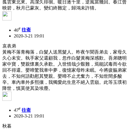
孤雲東北來。高潔久徘徊。暖日逐千里，逆風當幾回。春江曾
映碧，秋月已蒙灰。變幻終難定，歸鴻未許猜。
#
46
往斋
2020-3-21 19:01
哀表弟
黃梅不落青梅落，白髮人送黑髮人。昨夜乍聞吾弟去，家母久
久心未安。執手家父還顧我，忽作白髮黃梅深感歎。吾弟聰明
家中寶，雙親懷裏久承歡。入世惜哉少艱難，焉能試毒而今欲
回不得還。嬰啼驚我車中夢，復憶家母昨未眠。今將疲軀弟家
去，不知何語勸慰其雙親。嬰啼不止尤奮力，不知世間多酸
辛。車內車外多熙攘，我獨愛此生意不絕入雲巔。此等玉璞初
降世，慎莫使其染埃塵。
#
47
往斋
2020-3-21 19:01
秋暮