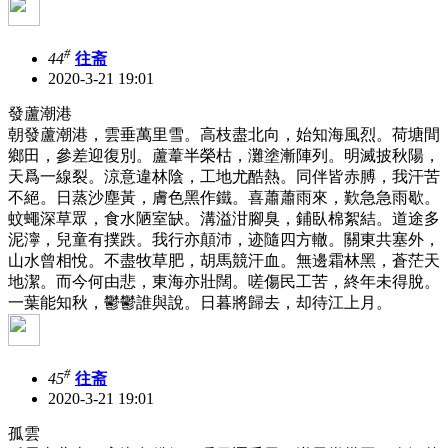
#
44
往斋
2020-3-21 19:01
發蘆潮港
朝發蘆潮港，雲垂萬里雪。高枝盡北向，始知海風烈。荷塘間
鄉田，參差迎復別。蘆葦半榮枯，灘塗漸陣列。明滅披秋陽，
天爲一線裂。涼意違林陰，工地尤酷熱。同伴皆赤膊，我汗苦
不絕。日蒸沙塵黃，膚色黑作鐵。喜蕭蕭雨來，歎急急雨歇。
蚊蠅深草眾，食水陋室缺。溝溢泔腳臭，鋪臥棉絮結。道途多
泥濘，兒童有撲跌。我行亦顛沛，迹隨四方轍。關東共塞外，
山水曾相悅。不盡牧草肥，胡馬競汗血。無邊霜林黑，蒼茫天
地潔。而今何由悲，東海亦壯闊。嗟傷民工苦，終年未得脫。
一葉能知秋，鬱鬱誰與說。日暮將歸去，却待江上月。
#
45
往斋
2020-3-21 19:01
孤雲