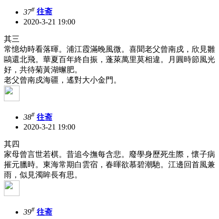
#
37
往斋
2020-3-21 19:00
其三
常憶幼時看落暉。浦江霞滿晚風微。喜聞老父曾南戍，欣見雛
鷗還北飛。華夏百年終自振，蓬萊萬里莫相違。月圓時節風光
好，共待菊黃湖蠏肥。
老父曾南戍海疆，遙對大小金門。
#
38
往斋
2020-3-21 19:00
其四
家母曾言世若棋。昔追今撫每含悲。廢學身歷死生際，懷子病
摧元臘時。東海常期白雲宿，春暉欲慕碧潮馳。江邊回首風兼
雨，似見濁眸長有思。
#
39
往斋