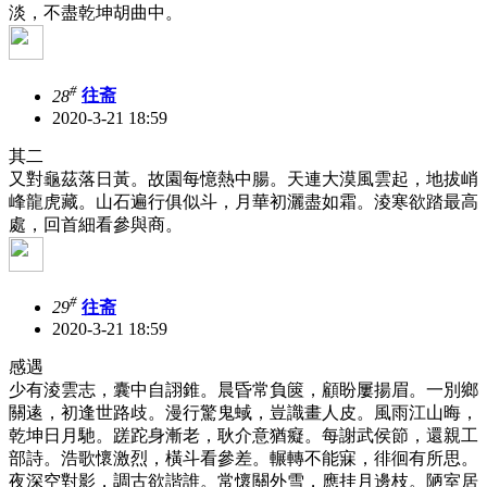
淡，不盡乾坤胡曲中。
#
28
往斋
2020-3-21 18:59
其二
又對龜茲落日黃。故園每憶熱中腸。天連大漠風雲起，地拔峭
峰龍虎藏。山石遍行俱似斗，月華初灑盡如霜。淩寒欲踏最高
處，回首細看參與商。
#
29
往斋
2020-3-21 18:59
感遇
少有淩雲志，囊中自詡錐。晨昏常負篋，顧盼屢揚眉。一別鄉
關逺，初逢世路歧。漫行驚鬼蜮，豈識畫人皮。風雨江山晦，
乾坤日月馳。蹉跎身漸老，耿介意猶癡。每謝武侯節，還親工
部詩。浩歌懷激烈，橫斗看參差。輾轉不能寐，徘徊有所思。
夜深空對影，調古欲諧誰。常懷關外雪，應挂月邊枝。陋室居