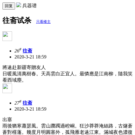
兵器谱
回复
往斋试杀
只看楼主
#
26
往斋
2020-3-21 18:59
將逺赴新疆寄贈友人
日暖風清萬樹春。天高雲白正宜人。最憐應是江南柳，隨我笑
看西域塵。
#
27
往斋
2020-3-21 18:59
出塞
雨後猶寒蕭瑟風。雲山躑躅過崆峒。狂沙莽莽淹絲路，古燧蒼
蒼對槿蓬。幾度月明圓塞外，孤飛雁老逺江東。滿城夜色濃復