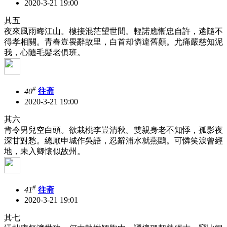
2020-3-21 19:00
其五
夜來風雨晦江山。樓接混茫望世間。輕諾應慚忠自許，逺隨不
得孝相關。青春豈畏辭故里，白首却憐違舊顏。尤痛嚴慈知泥
我，心隨毛髮老俱班。
#
40
往斋
2020-3-21 19:00
其六
肯令男兒空白頭。欲栽桃李豈清秋。雙親身老不知悸，孤影夜
深甘對愁。總厭申城作吳語，忍辭浦水就燕鷗。可憐笑淚曾經
地，未入卿懷似故州。
#
41
往斋
2020-3-21 19:01
其七