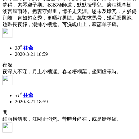
夢得，素琴迎子期。孜孜極師道，默默授學兒。廣種桃李樹，
淡言風雨時。携妻守鄉里，憶子走天涯。恩未及璋瓦，人猶傷
別離。肯如超女秀，更哂好男隨。萬駿求馬骨，幾毛歸鳳池。
鐘敲長夜靜，潮擁小樓危。可洗峴山上，寂寥羊子碑。
#
30
往斋
2020-3-21 18:59
夜深
夜深人不寐，月上小樓遲。春老梧桐葉，坐聞虛籟時。
#
31
往斋
2020-3-21 18:59
問
細雨橫斜處，江鷗正惘然。昔時舟尚在，或是斷琴絃。