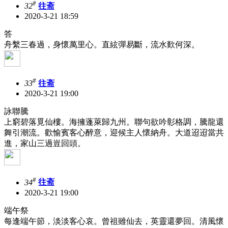
#
32
往斋
2020-3-21 18:59
答
舟繫三春過，身懷萬里心。直絃彈易斷，流水歎何深。
#
33
往斋
2020-3-21 19:00
詠聯騰
上窮碧落覓仙樓。海擁蓬萊歸九州。聯句欲吟彰格調，騰龍還
舞引潮流。歡愉賓客心醉意，迎候主人懷納舟。大道迢迢當共
進，家山三過豈回頭。
#
34
往斋
2020-3-21 19:00
端午祭
每逢端午節，淡淡客心哀。曾祖雖仙去，英靈還夢回。清風懷