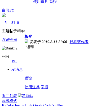
使用道具
举报
白颀FY
5
81
0
主题
帖子
精华
板凳
注册会员
发表于 2019-3-11 21:06
|
只看该作者
谢谢
积分
191
发消息
回复
使用道具
举报
返回列表
高级模式
B
Color
Image
Link
Quote
Code
Smilies