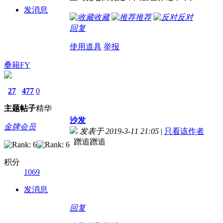
发消息
收藏
推荐
反对
回复
使用道具
举报
桑籍FY
27
477
0
主题
帖子
精华
沙发
金牌会员
发表于 2019-3-11 21:05
|
只看该作者
蹭追蹭追
积分
1069
发消息
回复