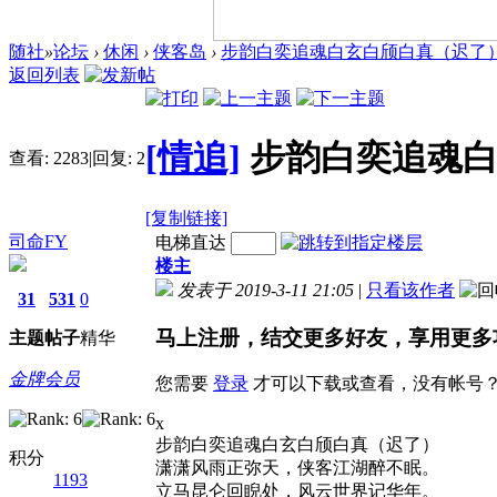
随社
»
论坛
›
休闲
›
侠客岛
›
步韵白奕追魂白玄白颀白真（迟了
返回列表
[情追]
步韵白奕追魂
查看:
2283
|
回复:
2
[复制链接]
司命FY
电梯直达
楼主
发表于 2019-3-11 21:05
|
只看该作者
31
531
0
马上注册，结交更多好友，享用更多
主题
帖子
精华
金牌会员
您需要
登录
才可以下载或查看，没有帐号
x
步韵白奕追魂白玄白颀白真（迟了）
积分
潇潇风雨正弥天，侠客江湖醉不眠。
1193
立马昆仑回睨处，风云世界记华年。