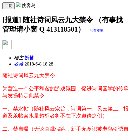
侠客岛
回复
[报道] 随社诗词风云九大禁令 （有事找
管理请小窗 Q 413118501）
只看楼主
楼主
折笛
收藏
2018-6-8 18:28
随社诗词风云九大禁令
为营造一个公平和谐的游戏氛围，促进诗词国学的传承
与发扬特定此禁令。
一、禁水帖（随社风云宗旨，诗词第一、风云第二。报
道及杀帖含水量超标者将不在下次邀请之例）
二、禁自曝（无论真跳假跳，新手无意识被老鸟引诱自