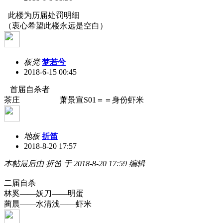
此楼为历届处罚明细
（衷心希望此楼永远是空白）
板凳
梦若兮
2018-6-15 00:45
首届自杀者
茶庄 萧景宣S01＝＝身份虾米
地板
折笛
2018-8-20 17:57
本帖最后由 折笛 于 2018-8-20 17:59 编辑
二届自杀
林奚――妖刀――明蛋
蔺晨――水清浅――虾米