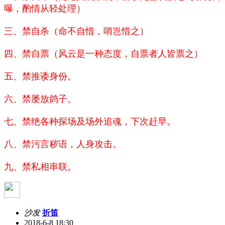
曝，酌情从轻处理）
三、禁自杀（命不自惜，哨岂惜之）
四、禁自票（风云是一种态度，自票者人皆票之）
五、禁推诿身份。
六、禁屡放鸽子。
七、禁绝各种探场及场外追魂，下次赶早。
八、禁污言秽语，人身攻击。
九、禁私相串联。
沙发
折笛
2018-6-8 18:30