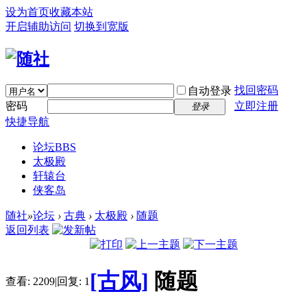
设为首页
收藏本站
开启辅助访问
切换到宽版
找回密码
自动登录
密码
立即注册
登录
快捷导航
论坛
BBS
太极殿
轩辕台
侠客岛
随社
»
论坛
›
古典
›
太极殿
›
随题
返回列表
[古风]
随题
查看:
2209
|
回复:
1