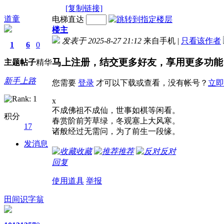
[复制链接]
道童
电梯直达
楼主
发表于 2025-8-27 21:12
来自手机
|
只看该作者
1
6
0
马上注册，结交更多好友，享用更多功能
主题
帖子
精华
新手上路
您需要
登录
才可以下载或查看，没有帐号？
立即
x
不成佛祖不成仙，​世事如棋等闲看。
积分
​春赏阶前芳草绿，​冬观塞上大风寒。
17
诸般经过无需问，为了前生一段缘。
发消息
收藏
推荐
反对
回复
使用道具
举报
田间识字翁