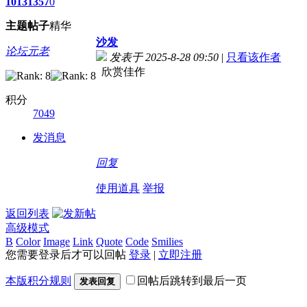
1013
1357
0
主题
帖子
精华
沙发
论坛元老
发表于 2025-8-28 09:50
|
只看该作者
欣赏佳作
积分
7049
发消息
回复
使用道具
举报
返回列表
高级模式
B
Color
Image
Link
Quote
Code
Smilies
您需要登录后才可以回帖
登录
|
立即注册
本版积分规则
回帖后跳转到最后一页
发表回复