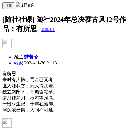
轩辕台
回复
[随社社课] 随社2024年总决赛古风12号作
品：有所思
只看楼主
楼主
梦若兮
收藏
2024-11-30 21:13
有所思
来时有人恼，罚金已无考。
世人嫌我贫，无人怜我老。
独立斜阳下，四顾皆霜草。
岁月钝如刀，秋木等身高。
一出求生记，十年在波涛。
浮沉或已惯，人间不可逃。