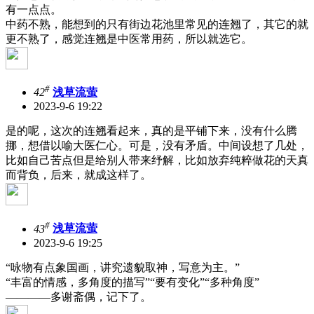
有一点点。
中药不熟，能想到的只有街边花池里常见的连翘了，其它的就
更不熟了，感觉连翘是中医常用药，所以就选它。
#
42
浅草流萤
2023-9-6 19:22
是的呢，这次的连翘看起来，真的是平铺下来，没有什么腾
挪，想借以喻大医仁心。可是，没有矛盾。中间设想了几处，
比如自己苦点但是给别人带来纾解，比如放弃纯粹做花的天真
而背负，后来，就成这样了。
#
43
浅草流萤
2023-9-6 19:25
“咏物有点象国画，讲究遗貌取神，写意为主。”
“丰富的情感，多角度的描写”“要有变化”“多种角度”
————多谢斋偶，记下了。