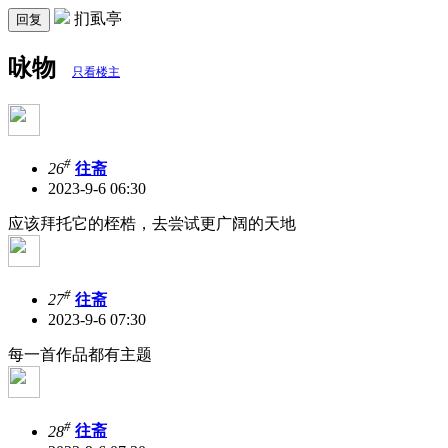
扪虱亭
回复
咏物
只看楼主
#
26
往斋
2023-9-6 06:30
应该拜托它的桎梏，去尝试更广阔的天地
#
27
往斋
2023-9-6 07:30
每一首作品都有主题
#
28
往斋