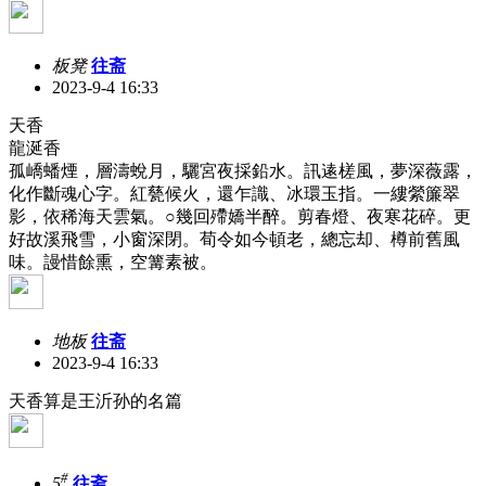
板凳
往斋
2023-9-4 16:33
天香
龍涎香
孤嶠蟠煙，層濤蛻月，驪宮夜採鉛水。訊逺槎風，夢深薇露，
化作斷魂心字。紅甆候火，還乍識、冰環玉指。一縷縈簾翠
影，依稀海天雲氣。○幾回殢嬌半醉。剪春燈、夜寒花碎。更
好故溪飛雪，小窗深閉。荀令如今頓老，總忘却、樽前舊風
味。謾惜餘熏，空篝素被。
地板
往斋
2023-9-4 16:33
天香算是王沂孙的名篇
#
5
往斋