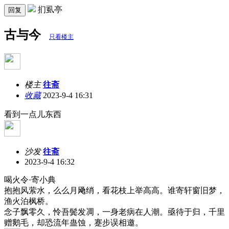
扪虱亭
回复
古与今
只看楼主
楼主
往斋
收藏
2023-9-4 16:31
看到一点儿东西
沙发
往斋
2023-9-4 16:32
喝火令·寄小典
抱抱风萦水，么么月飏绡，看花枝上举高高。谁寄轩窗旧梦，
渔火泊枫桥。
念子飘零久，怜吾鬓发凋，一身老病在人潮。亟待于归，千里
赠鹅毛，却恐流年蛊蚀，蹇步误相邀。