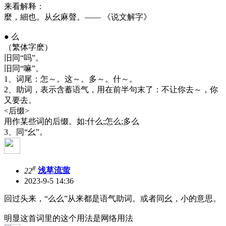
来看解释：
麼，細也。从幺麻聲。—— 《说文解字》
● 么
（繁体字麽）
旧同“吗”。
旧同“嘛”。
1、词尾：怎～。这～。多～。什～。
2、助词，表示含蓄语气，用在前半句末了：不让你去～，你
又要去。
<后缀>
用作某些词的后缀。如:什么;怎么;多么
3、同“幺”。
#
22
浅草流萤
2023-9-5 14:36
回过头来，“么么”从来都是语气助词。或者同幺，小的意思。
明显这首词里的这个用法是网络用法