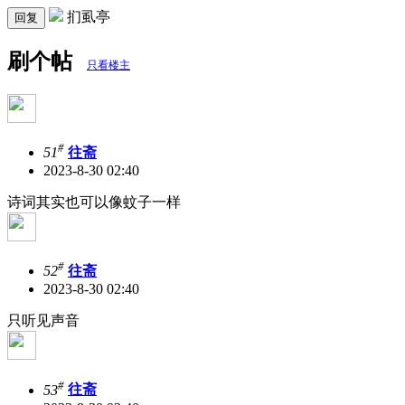
扪虱亭
回复
刷个帖
只看楼主
#
51
往斋
2023-8-30 02:40
诗词其实也可以像蚊子一样
#
52
往斋
2023-8-30 02:40
只听见声音
#
53
往斋