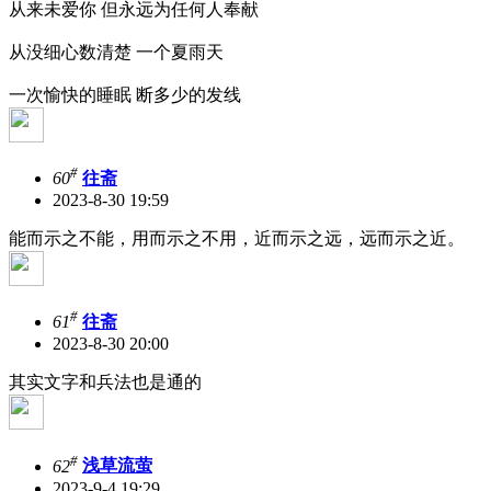
从来未爱你 但永远为任何人奉献
从没细心数清楚 一个夏雨天
一次愉快的睡眠 断多少的发线
#
60
往斋
2023-8-30 19:59
能而示之不能，用而示之不用，近而示之远，远而示之近。
#
61
往斋
2023-8-30 20:00
其实文字和兵法也是通的
#
62
浅草流萤
2023-9-4 19:29