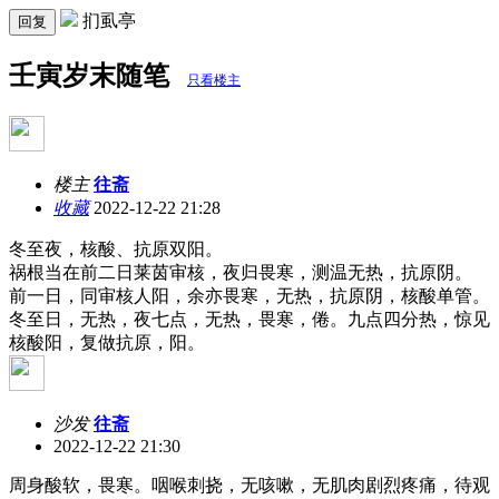
扪虱亭
回复
壬寅岁末随笔
只看楼主
楼主
往斋
收藏
2022-12-22 21:28
冬至夜，核酸、抗原双阳。
祸根当在前二日莱茵审核，夜归畏寒，测温无热，抗原阴。
前一日，同审核人阳，余亦畏寒，无热，抗原阴，核酸单管。
冬至日，无热，夜七点，无热，畏寒，倦。九点四分热，惊见
核酸阳，复做抗原，阳。
沙发
往斋
2022-12-22 21:30
周身酸软，畏寒。咽喉刺挠，无咳嗽，无肌肉剧烈疼痛，待观