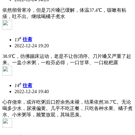
依然彻骨寒冷，但是刀片嗓已缓解，体温37.4℃，咳嗽有粘
痰，吐不出。继续喝橘子煮水
#
13
往斋
2022-12-24 19:20
38.9℃，仿佛蹦床运动，老是不让你消停。刀片嗓又严重了起
来。一盅小米粥，一粒芬必得，一口甘草、一口枇杷露
#
14
往斋
2022-12-24 19:40
心存侥幸，或许吃粥后口腔余热未褪，结果依然38.7℃。无论
喝多少水，尿液偏黄。几乎不吃正餐，只吃各种水果、橘子煮
水、小米粥等，频繁放屁，其味恶臭。