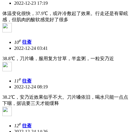
2022-12-23 17:19
体温变化很快，37.9℃，或许冷敷起了效果。行走还是有晕眩
感，但肌肉的酸软感觉好了很多
#
10
往斋
2022-12-24 03:41
38.8℃，刀片嗓，服用复方甘草，半盅粥，一粒安乃近
#
11
往斋
2022-12-24 08:19
38.2℃，安乃近效果似乎不大。刀片嗓依旧，喝水只能一点点
下咽，据说要三天才能缓释
#
12
往斋
2022-12-24 14:26