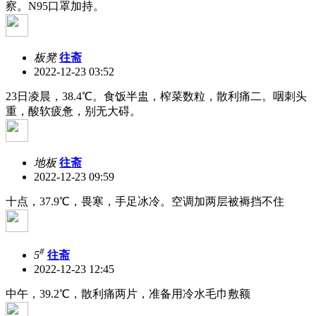
察。N95口罩加持。
板凳
往斋
2022-12-23 03:52
23日凌晨，38.4℃。食饭半盅，榨菜数粒，散利痛二。咽刺头
重，酸软疲惫，别无大碍。
地板
往斋
2022-12-23 09:59
十点，37.9℃，畏寒，手足冰冷。空调加两层被褥挡不住
#
5
往斋
2022-12-23 12:45
中午，39.2℃，散利痛两片，准备用冷水毛巾敷额