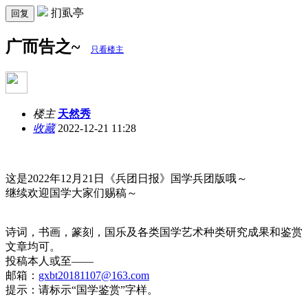
扪虱亭
回复
广而告之~
只看楼主
楼主
天然秀
收藏
2022-12-21 11:28
这是2022年12月21日《兵团日报》国学兵团版哦～
​继续欢迎国学大家们赐稿～
​诗词，书画，篆刻，国乐及各类国学艺术种类研究成果和鉴赏
文章均可。
​投稿本人或至——
邮箱：
gxbt20181107@163.com
提示：请标示“国学鉴赏”字样。