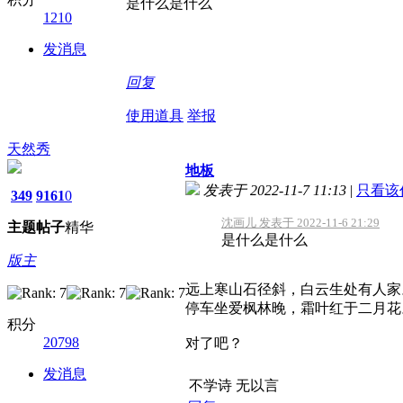
是什么是什么
1210
发消息
回复
使用道具
举报
天然秀
地板
发表于 2022-11-7 11:13
|
只看该
349
9161
0
沈画儿 发表于 2022-11-6 21:29
主题
帖子
精华
是什么是什么
版主
远上寒山石径斜，白云生处有人家
停车坐爱枫林晚，霜叶红于二月花
积分
20798
对了吧？
发消息
不学诗 无以言