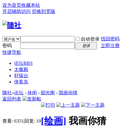
设为首页
收藏本站
开启辅助访问
切换到宽版
找回密码
自动登录
密码
立即注册
登录
快捷导航
论坛
BBS
太极殿
轩辕台
侠客岛
随社
»
论坛
›
休闲
›
韶光阁
›
我画你猜
返回列表
[绘画]
我画你猜
查看:
6351
|
回复:
10