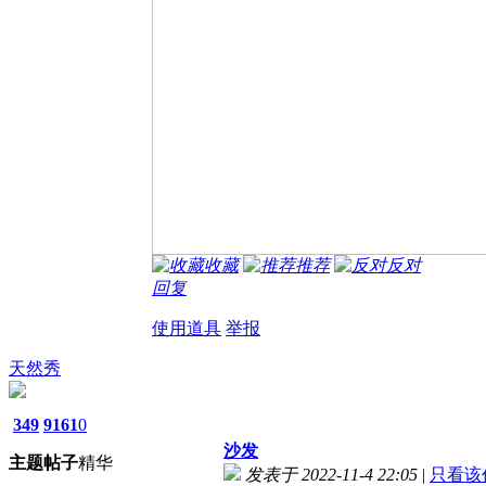
收藏
推荐
反对
回复
使用道具
举报
天然秀
349
9161
0
沙发
主题
帖子
精华
发表于 2022-11-4 22:05
|
只看该