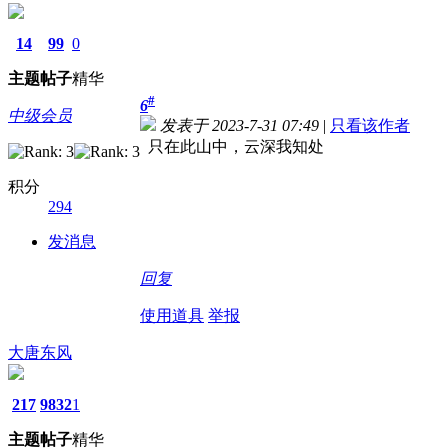
14
99
0
主题
帖子
精华
#
6
中级会员
发表于 2023-7-31 07:49
|
只看该作者
只在此山中，云深我知处
积分
294
发消息
回复
使用道具
举报
大唐东风
217
9832
1
主题
帖子
精华