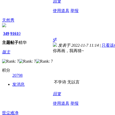
回复
使用道具
举报
天然秀
349
9161
0
#
5
主题
帖子
精华
发表于 2022-11-7 11:14
|
只看该
你再画，我再猜~
版主
积分
20798
不学诗 无以言
发消息
回复
使用道具
举报
世尘难净