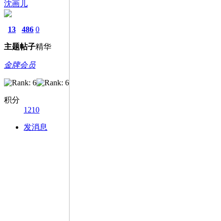
沈画儿
13
486
0
主题
帖子
精华
金牌会员
积分
1210
发消息