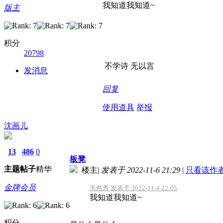
我知道我知道~
版主
积分
20798
不学诗 无以言
发消息
回复
使用道具
举报
沈画儿
13
486
0
板凳
主题
帖子
精华
楼主
|
发表于 2022-11-6 21:29
|
只看该作
金牌会员
天然秀 发表于 2022-11-4 22:05
我知道我知道~
积分