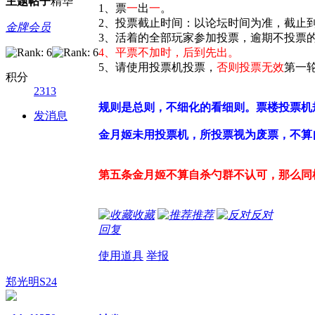
主题
帖子
精华
1、票
一
出
一
。
2、投票截止时间：以论坛时间为准，截止
金牌会员
3、活着的全部玩家参加投票，逾期不投票
4、平票不加时，后到先出。
5、请使用投票机投票，
否则投票无效
第一
积分
2313
规则是总则，不细化的看细则。票楼投票机
发消息
金月姬未用投票机，所投票视为废票，不算
第五条
金月姬不算自杀
勺群不认可，那么同样可
收藏
推荐
反对
回复
使用道具
举报
郑光明S24