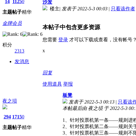
14
1125
0
沙发
楼主
|
发表于 2022-5-3 00:03
|
只看该作者
主题
帖子
精华
金牌会员
本帖子中包含更多资源
您需要
登录
才可以下载或查看，没有帐号
积分
x
2313
发消息
回复
使用道具
举报
板凳
夜之埙
发表于 2022-5-3 00:13
|
只看该
本帖最后由 夜之埙 于 2022-5-3 00:
294
1715
0
1、针对投票机第一条——规则进程里
2、针对投票机第二条——规则关于
主题
帖子
精华
3、针对投票机第三条——规则不