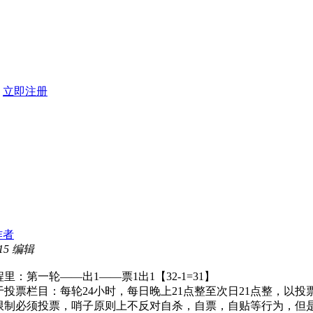
？
立即注册
作者
15 编辑
：第一轮——出1——票1出1【32-1=31】
投票栏目：每轮24小时，每日晚上21点整至次日21点整，以
限制必须投票，哨子原则上不反对自杀，自票，自贴等行为，但