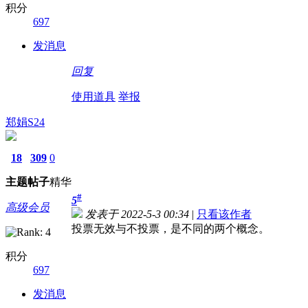
积分
697
发消息
回复
使用道具
举报
郑娟S24
18
309
0
主题
帖子
精华
#
5
高级会员
发表于 2022-5-3 00:34
|
只看该作者
投票无效与不投票，是不同的两个概念。
积分
697
发消息