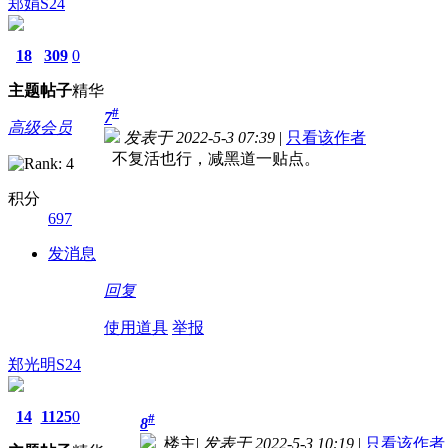
郑娟S24
18
309
0
主题
帖子
精华
#
7
高级会员
发表于 2022-5-3 07:39
|
只看该作者
不复活也行，减黑道一贴点。
积分
697
发消息
回复
使用道具
举报
郑光明S24
14
1125
0
#
8
楼主
|
发表于 2022-5-3 10:19
|
只看该作者