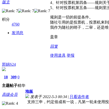
版主
4、针对投票机第四条——规则关
5、针对投票机第五条——规则里
规则是一切的前提条件。
积分
随社引用的是投票机，投票机来到
4760
我作为随社的哨子，二审，还是维
发消息
盖章
回复
使用道具
举报
郑娟S24
18
309
0
主题
帖子
精华
地板
高级会员
发表于 2022-5-3 00:34
|
只看该作者
支持三申，约定俗成有一说，凡第一轮未使用投