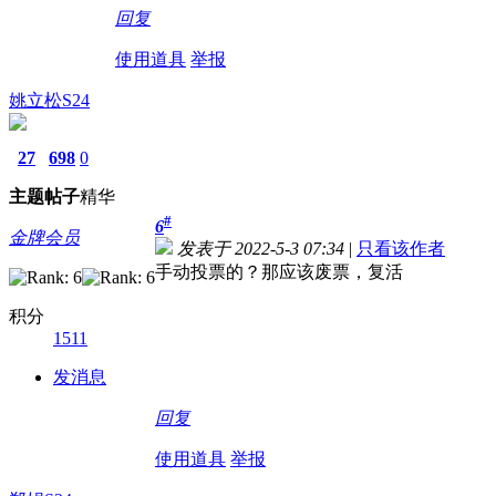
回复
使用道具
举报
姚立松S24
27
698
0
主题
帖子
精华
#
6
金牌会员
发表于 2022-5-3 07:34
|
只看该作者
手动投票的？那应该废票，复活
积分
1511
发消息
回复
使用道具
举报