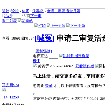
随社
»
论坛
›
休闲
›
侠客岛
›
申请二审复活金月姬
1
2
3
4
5
/ 5 页
下一页
返回列表
[喊冤]
申请二审复活
查看:
18691
|
回复:
84
[复制链接]
电梯直达
楼主
发表于 2022-5-3 00:02
|
只看该作者
马上注册，结交更多好友，享用更多
郑光明S24
您需要
登录
才可以下载或查看，没有帐号
x
14
1125
0
本帖最后由 郑光明S24 于 2022-5-3 00:04 编