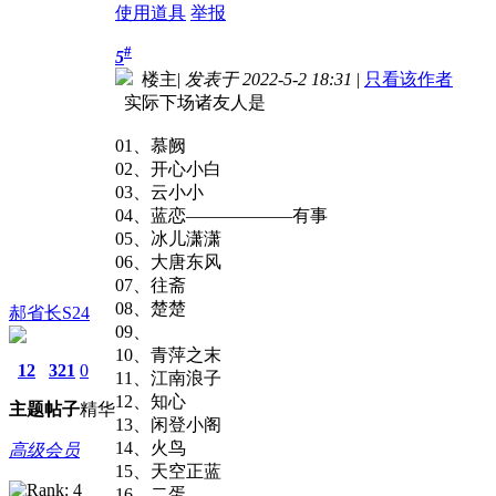
使用道具
举报
#
5
楼主
|
发表于 2022-5-2 18:31
|
只看该作者
实际下场诸友人是
01、慕阙
02、开心小白
03、云小小
04、蓝恋——————有事
05、冰儿潇潇
06、大唐东风
07、往斋
08、楚楚
郝省长S24
09、
10、青萍之末
12
321
0
11、江南浪子
12、知心
主题
帖子
精华
13、闲登小阁
14、火鸟
高级会员
15、天空正蓝
16、二蛋