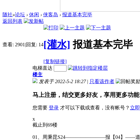
随社
»
论坛
›
休闲
›
侠客岛
›
报道基本完毕
返回列表
[灌水]
报道基本完毕
查看:
2901
|
回复:
14
[复制链接]
电梯直达
楼主
发表于 2022-5-2 18:27
|
只看该作者
马上注册，结交更多好友，享用更多功能
您需要
登录
才可以下载或查看，没有帐号？
立即
x
截止到69楼
01、周秉昆S24————————报【04】——道