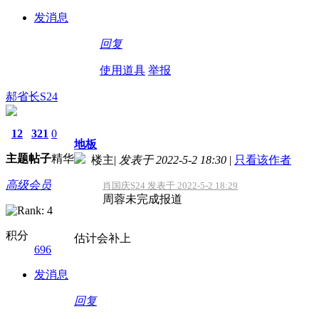
发消息
回复
使用道具
举报
郝省长S24
12
321
0
地板
主题
帖子
精华
楼主
|
发表于 2022-5-2 18:30
|
只看该作者
高级会员
肖国庆S24 发表于 2022-5-2 18:29
周蓉未完成报道
积分
估计会补上
696
发消息
回复