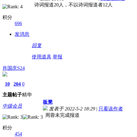
诗词报道20人，不以诗词报道者12人
积分
696
发消息
回复
使用道具
举报
肖国庆S24
10
204
0
主题
帖子
精华
板凳
中级会员
发表于 2022-5-2 18:29
|
只看该作者
周蓉未完成报道
积分
454