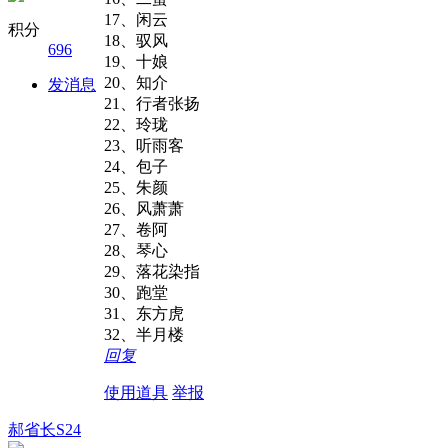
17、闲云
积分
18、驭风
696
19、十娘
20、知介
发消息
21、行者张扬
22、玲珑
23、听雨客
24、包子
25、朱颜
26、风萧萧
27、卷阿
28、琴心
29、落花染指
30、跑堂
31、东方虎
32、半月楼
回复
使用道具
举报
郝省长S24