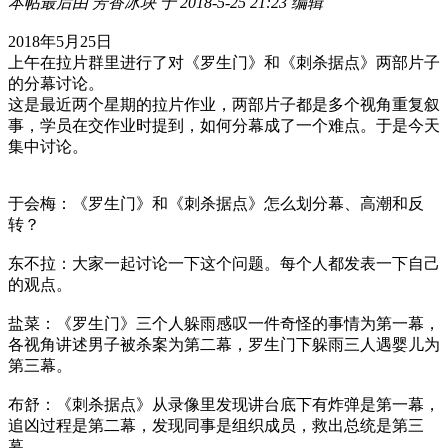
本帖最后由 芳香冰块 于 2018-5-25 21:23 编辑
2018年5月25日
上午在拉片群里进行了对《罗生门》和《刺杀据点》两部片子
的分幕讨论。
这是最近两个星期的拉片作业，两部片子都是多个视角重复叙
事，学员在交作业时提到，如何分幕成了一个难点。于是今天
集中讨论。
于会梅：《罗生门》和《刺杀据点》怎么划分幕、高潮和反
转？
东不拉：大家一起讨论一下这个问题。每个人都发表一下自己
的观点。
盐菜：《罗生门》三个人躲雨感叹一件奇怪的事情为第一幕，
各视角讲述男子被杀案为第二幕，罗生门下躲雨三人遇婴儿为
第三幕。
布舒：《刺杀据点》从录像里发现讲台底下有炸弹是第一幕，
追凶过程是第二幕，发现同事是组织成员，救出总统是第三
幕。