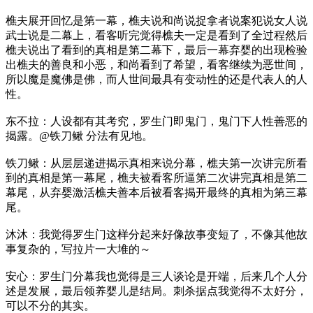
樵夫展开回忆是第一幕，樵夫说和尚说捉拿者说案犯说女人说
武士说是二幕上，看客听完觉得樵夫一定是看到了全过程然后
樵夫说出了看到的真相是第二幕下，最后一幕弃婴的出现检验
出樵夫的善良和小恶，和尚看到了希望，看客继续为恶世间，
所以魔是魔佛是佛，而人世间最具有变动性的还是代表人的人
性。
东不拉：人设都有其考究，罗生门即鬼门，鬼门下人性善恶的
揭露。@铁刀鳅 分法有见地。
铁刀鳅：从层层递进揭示真相来说分幕，樵夫第一次讲完所看
到的真相是第一幕尾，樵夫被看客所逼第二次讲完真相是第二
幕尾，从弃婴激活樵夫善本后被看客揭开最终的真相为第三幕
尾。
沐沐：我觉得罗生门这样分起来好像故事变短了，不像其他故
事复杂的，写拉片一大堆的～
安心：罗生门分幕我也觉得是三人谈论是开端，后来几个人分
述是发展，最后领养婴儿是结局。刺杀据点我觉得不太好分，
可以不分的其实。