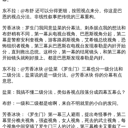
东不拉：@布舒 还可以分得更细，按照视点来分。你这是巴
恩的视点分法。非线性叙事把传统的三幕重构。
芳香冰块：罗生门我同意盐菜的分幕法。刺杀据点我的想法和
布舒稍有不同，第一幕从电视台视角、巴恩斯视角分起，第二
幕是警察安利奎视角，游客路易斯视角，艾希顿总统视角，恐
怖组织者视角，第三幕从巴恩斯在电视台发现泰勒是内奸开始
分，直到救出总统。这样分，第一幕的结尾镜头，和第三幕的
开始镜头就刚好接上。都是巴恩斯发现泰勒是内奸。
东不拉：@芳香冰块 @盐菜 《罗生门》三幕也分一级分法和
二级分法，盐菜说的是一级分法。@芳香冰块 你的分幕有点
意思。
盐菜：我搞不懂二级分法，类似各视点段落分成四幕五幕么？
布舒：一级和二级都是啥啊，来自不明就里的小白的发问。
芳香冰块：《罗生门》第一幕三人避雨，提出奇怪事件，第二
幕里分樵夫视角，强盗视角，女人视角，死去的武士视角，每
个视角中间穿插了罗生门三人的讨论，第三幕樵夫又重叙了一