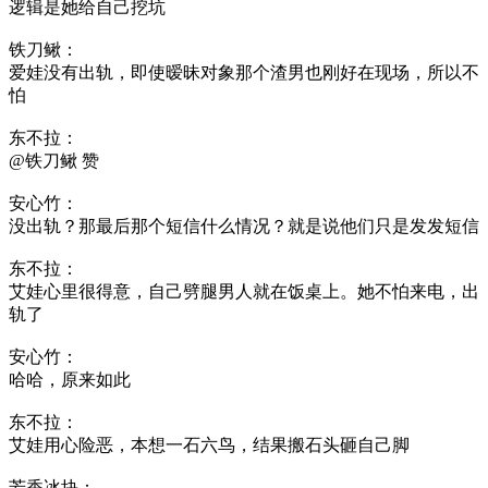
逻辑是她给自己挖坑
铁刀鳅：
爱娃没有出轨，即使暧昧对象那个渣男也刚好在现场，所以不
怕
东不拉：
@铁刀鳅 赞
安心竹：
没出轨？那最后那个短信什么情况？就是说他们只是发发短信
东不拉：
艾娃心里很得意，自己劈腿男人就在饭桌上。她不怕来电，出
轨了
安心竹：
哈哈，原来如此
东不拉：
艾娃用心险恶，本想一石六鸟，结果搬石头砸自己脚
芳香冰块：