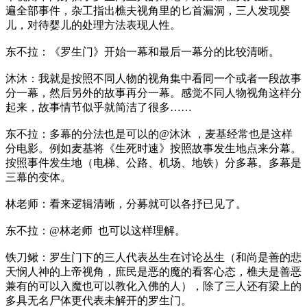
遍全部事件，杂工指出樵夫视角里的匕首漏洞，三人发现婴
儿，对待婴儿的处理方法表现人性。
东不拉：《罗生门》开始一幕和最后一幕分的比较清晰。
沐沐：我就是按照不同人物的视角集中看同一个或者一段故事
分一幕，然后另外的故事再分一幕。感觉不同人物视角这样分
起来，故事情节似乎就简洁了很多……
东不拉：多幕的分法也是可以的@沐沐 ，麦基经常也是这样
分电影。例如麦基将《生死时速》按照故事发生地点来分幕。
按照事件发生地（电梯、公路、机场、地铁）分多幕。多幕是
三幕的变体。
林老师：看来逻辑清晰，分募就可以各抒已见了。
东不拉：@林老师 也可以这样理解。
铁刀鳅：罗生门下的三人代表丛生在讨论丛生（和尚是善的悲
天悯人神的上帝视角，庶民是恶的魔的看客心态，樵夫是善恶
兼有的可以入魔也可以教化入佛的人），除了三人还有梁上的
多具无名尸体更代表未解开的罗生门。