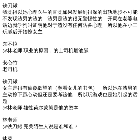
铁刀鳅：
我觉得以她心理医生的直觉如果发展到很深的出轨地步不可能
不发现渣男的渣的，渣男是渣的很无警惕性的，开局在老婆电
话边就学狗叫证明他对于渣没有任何防备心理，所以他在小三
玩腻后开始撩女主
东不拉：
@林老师 职业的原因，的士司机最油腻
安心竹：
老司机
铁刀鳅：
女主是很有偷窥欲望的（翻看女儿的书包），所以她在渣男的
主动撩下虽心动但还是要考验他，所以玩游戏也是她引起的话
题
@林老师 雄性荷尔蒙就是他的资本
林老师：
@铁刀鳅 完美陌生人说是谁和谁？
盐菜：