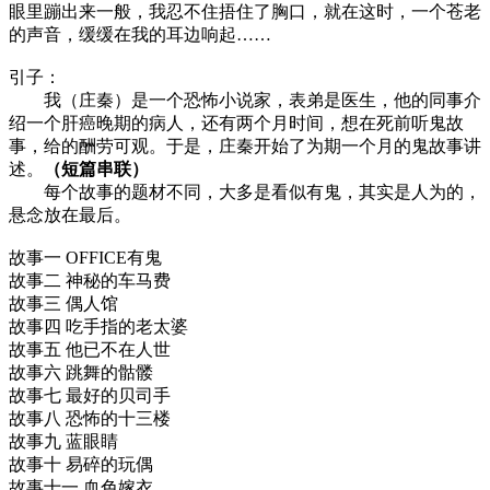
眼里蹦出来一般，我忍不住捂住了胸口，就在这时，一个苍老
的声音，缓缓在我的耳边响起……
引子：
我（庄秦）是一个恐怖小说家，表弟是医生，他的同事介
绍一个肝癌晚期的病人，还有两个月时间，想在死前听鬼故
事，给的酬劳可观。于是，庄秦开始了为期一个月的鬼故事讲
述。
（短篇串联）
每个故事的题材不同，大多是看似有鬼，其实是人为的，
悬念放在最后。
故事一 OFFICE有鬼
故事二 神秘的车马费
故事三 偶人馆
故事四 吃手指的老太婆
故事五 他已不在人世
故事六 跳舞的骷髅
故事七 最好的贝司手
故事八 恐怖的十三楼
故事九 蓝眼睛
故事十 易碎的玩偶
故事十一 血色嫁衣