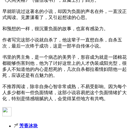
《人间失格》（微信读书），豆瓣上打了四分。
早就听说过这著名的小说，却因为负面的声名在外，一直没正
式阅读。见萧潇看了，又引起想读的心思。
和预想的一样，很沉重负面的故事，也富有感染力。
作者写完这部小说就自杀了，他这辈子一直想自杀，自杀五
次，最后一次终于成功，这是一部半自传体小说。
书里的男主角，是一个病态的美男子，形容成为就是一团棉花
都能够伤害到他，他为了讨好这世上的人才伪装成阳光型，很
多人不知道他的内心是想死的，几次自杀都拉着情妇陪他一起
死，应该还是有点魅力的。
不推荐阅读，除非自身心智非常成熟，不易受影响。因为每个
人多少都有一些负面情绪，这部小说容易把这个负面情绪扩大
化，特别是情感细腻的人，会觉得某些地方有共鸣。
#
7
芳香冰块