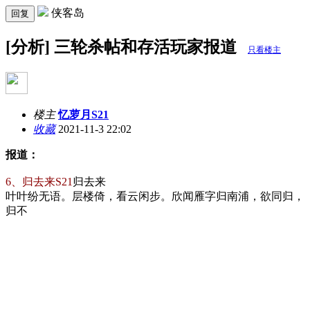
侠客岛
回复
[分析] 三轮杀帖和存活玩家报道
只看楼主
楼主
忆萝月S21
收藏
2021-11-3 22:02
报道：
6、归去来S21
归去来
叶叶纷无语。层楼倚，看云闲步。欣闻雁字归南浦，欲同归，
归不