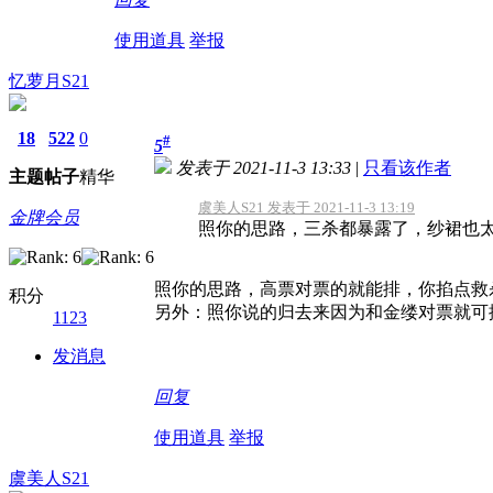
使用道具
举报
忆萝月S21
18
522
0
#
5
发表于 2021-11-3 13:33
|
只看该作者
主题
帖子
精华
虞美人S21 发表于 2021-11-3 13:19
金牌会员
照你的思路，三杀都暴露了，纱裙也
照你的思路，高票对票的就能排，你掐点救
积分
另外：照你说的归去来因为和金缕对票就可
1123
发消息
回复
使用道具
举报
虞美人S21