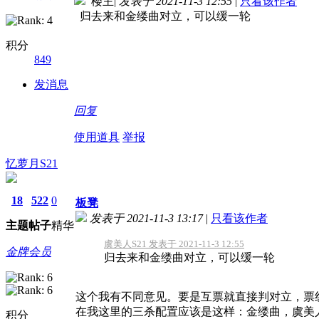
楼主
|
发表于 2021-11-3 12:55
|
只看该作者
归去来和金缕曲对立，可以缓一轮
积分
849
发消息
回复
使用道具
举报
忆萝月S21
18
522
0
板凳
发表于 2021-11-3 13:17
|
只看该作者
主题
帖子
精华
虞美人S21 发表于 2021-11-3 12:55
金牌会员
归去来和金缕曲对立，可以缓一轮
这个我有不同意见。要是互票就直接判对立，票
在我这里的三杀配置应该是这样：金缕曲，虞美
积分