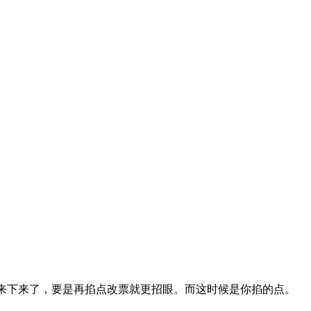
来下来了，要是再掐点改票就更招眼。而这时候是你掐的点。