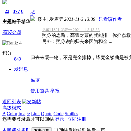
22
377
0
#
6
楼主
|
发表于 2021-11-3 13:39
|
只看该作者
主题
帖子
精华
忆萝月S21 发表于 2021-11-3 13:33
高级会员
照你的思路，高票对票的就能排，你掐点救
另外：照你说的归去来因为和金 ...
积分
归去来缓一轮，不是完全排掉，毕竟金缕曲是被
849
发消息
回复
使用道具
举报
返回列表
高级模式
B
Color
Image
Link
Quote
Code
Smilies
您需要登录后才可以回帖
登录
|
立即注册
本版积分规则
回帖后跳转到最后一页
发表回复