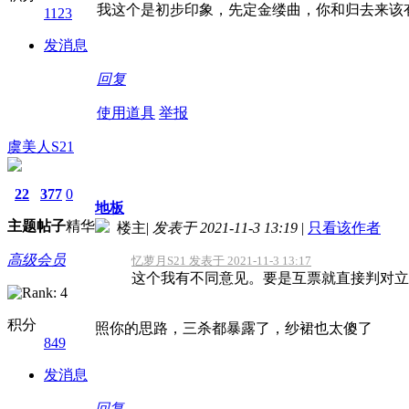
我这个是初步印象，先定金缕曲，你和归去来该
1123
发消息
回复
使用道具
举报
虞美人S21
22
377
0
地板
主题
帖子
精华
楼主
|
发表于 2021-11-3 13:19
|
只看该作者
高级会员
忆萝月S21 发表于 2021-11-3 13:17
这个我有不同意见。要是互票就直接判对立，
积分
照你的思路，三杀都暴露了，纱裙也太傻了
849
发消息
回复