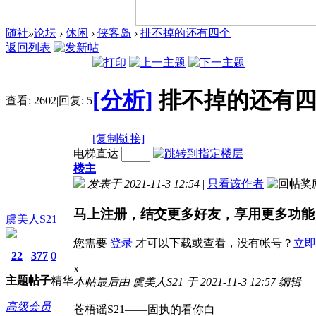
随社
»
论坛
›
休闲
›
侠客岛
›
排不掉的还有四个
返回列表
[分析]
排不掉的还有
查看:
2602
|
回复:
5
[复制链接]
电梯直达
楼主
发表于 2021-11-3 12:54
|
只看该作者
马上注册，结交更多好友，享用更多功能
虞美人S21
您需要
登录
才可以下载或查看，没有帐号？
立即
22
377
0
x
主题
帖子
精华
本帖最后由 虞美人S21 于 2021-11-3 12:57 编辑
高级会员
苍梧谣S21——固执的看你白