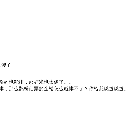
太傻了
杀的也能排，那虾米也太傻了。。
排，那么鹊桥仙票的金缕怎么就排不了？你给我说道说道。