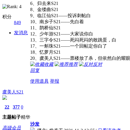
6、归去来S21
8、金缕曲S21
9、临江仙S21——投诉刺帖白
积分
10、南乡子S21——先白着
849
11、鹊桥仙S21
发消息
12、少年游S21——大家说你白
13、三字令S21——死闷死闷的敢跳蛋，白
17、一斛珠S21——一个回帖定你白了
18、忆萝月S21
20、虞美人S21——票楼放了杀，但依然白的耀
收藏
推荐
反对
回复
使用道具
举报
虞美人S21
22
377
0
主题
帖子
精华
沙发
高级会员