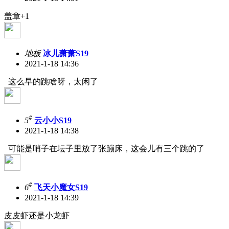
盖章+1
地板
冰儿萧萧S19
2021-1-18 14:36
这么早的跳啥呀，太闲了
#
5
云小小S19
2021-1-18 14:38
可能是哨子在坛子里放了张蹦床，这会儿有三个跳的了
#
6
飞天小魔女S19
2021-1-18 14:39
皮皮虾还是小龙虾