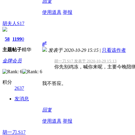
回复
使用道具
举报
胡夫人S17
58
1199
0
#
8
主题
帖子
精华
发表于 2020-10-29 15:15
|
只看该作者
金牌会员
胡一刀.S17 发表于 2020-10-29 15:13
你先别鸡冻，喊你来呢，主要今晚陪
积分
我不答应。
2637
发消息
回复
使用道具
举报
胡一刀.S17