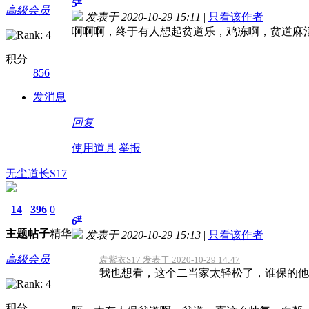
5
高级会员
发表于 2020-10-29 15:11
|
只看该作者
啊啊啊，终于有人想起贫道乐，鸡冻啊，贫道麻溜
积分
856
发消息
回复
使用道具
举报
无尘道长S17
14
396
0
#
6
主题
帖子
精华
发表于 2020-10-29 15:13
|
只看该作者
高级会员
袁紫衣S17 发表于 2020-10-29 14:47
我也想看，这个二当家太轻松了，谁保的他
积分