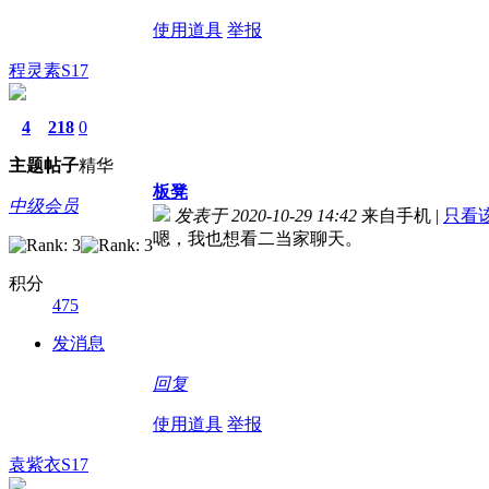
使用道具
举报
程灵素S17
4
218
0
主题
帖子
精华
板凳
中级会员
发表于 2020-10-29 14:42
来自手机
|
只看
嗯，我也想看二当家聊天。
积分
475
发消息
回复
使用道具
举报
袁紫衣S17