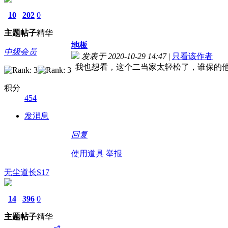
10
202
0
主题
帖子
精华
地板
中级会员
发表于 2020-10-29 14:47
|
只看该作者
我也想看，这个二当家太轻松了，谁保的
积分
454
发消息
回复
使用道具
举报
无尘道长S17
14
396
0
主题
帖子
精华
#