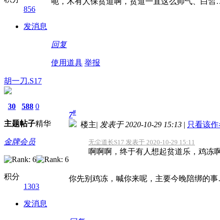
呃，木有人保贫道啊，贫道一直这么帅气、白皙
856
发消息
回复
使用道具
举报
胡一刀.S17
30
588
0
#
7
主题
帖子
精华
楼主
|
发表于 2020-10-29 15:13
|
只看该作
金牌会员
无尘道长S17 发表于 2020-10-29 15:11
啊啊啊，终于有人想起贫道乐，鸡冻啊
积分
你先别鸡冻，喊你来呢，主要今晚陪绑的事
1303
发消息