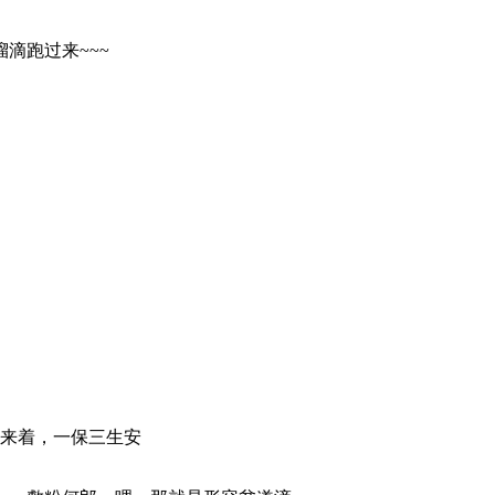
滴跑过来~~~
来着，一保三生安