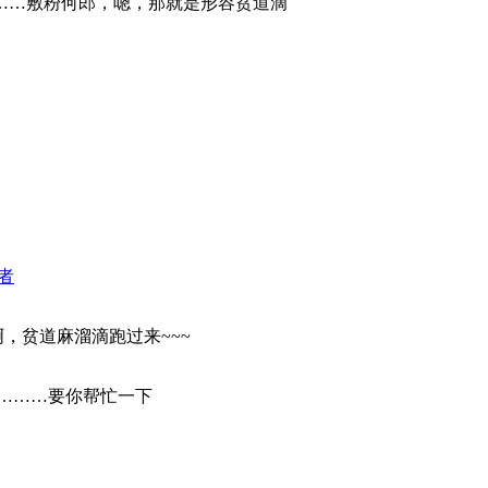
……敷粉何郎，嗯，那就是形容贫道滴
者
，贫道麻溜滴跑过来~~~
………要你帮忙一下