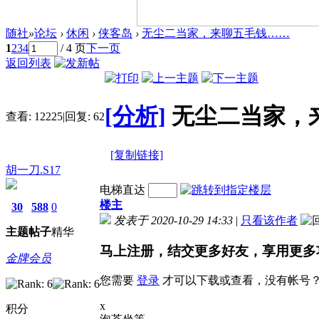
随社
»
论坛
›
休闲
›
侠客岛
›
无尘二当家，来聊五毛钱……
1
2
3
4
/ 4 页
下一页
返回列表
[分析]
无尘二当家，
查看:
12225
|
回复:
62
[复制链接]
胡一刀.S17
电梯直达
楼主
30
588
0
发表于 2020-10-29 14:33
|
只看该作者
主题
帖子
精华
马上注册，结交更多好友，享用更多
金牌会员
您需要
登录
才可以下载或查看，没有帐号
x
积分