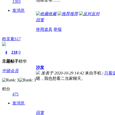
泡茶坐等……
1303
发消息
收藏
推荐
反对
回复
使用道具
举报
程灵素S17
4
218
0
主题
帖子
精华
沙发
中级会员
发表于 2020-10-29 14:42
来自手机
|
只看
嗯，我也想看二当家聊天。
积分
475
发消息
回复