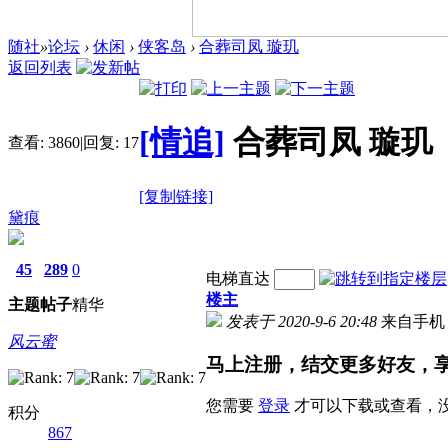
随社
»
论坛
›
休闲
›
侠客岛
›
合葬司凤 璇玑
返回列表
[情追]
合葬司凤 璇玑
查看:
3860
|
回复:
17
[复制链接]
黛痕
45
289
0
电梯直达
楼主
主题
帖子
精华
发表于 2020-9-6 20:48
来自手机
风云蜜
马上注册，结交更多好友，
您需要
登录
才可以下载或查看，
积分
867