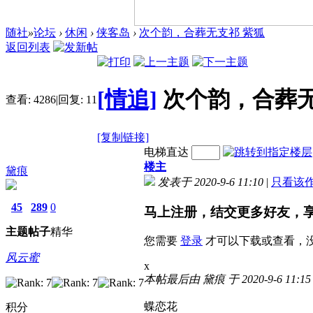
随社
»
论坛
›
休闲
›
侠客岛
›
次个韵，合葬无支祁 紫狐
返回列表
[情追]
次个韵，合葬无
查看:
4286
|
回复:
11
[复制链接]
电梯直达
楼主
黛痕
发表于 2020-9-6 11:10
|
只看该
45
289
0
马上注册，结交更多好友，
主题
帖子
精华
您需要
登录
才可以下载或查看，
风云蜜
x
本帖最后由 黛痕 于 2020-9-6 11:1
蝶恋花
积分