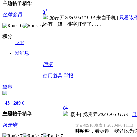
主题
帖子
精华
#
5
金牌会员
发表于 2020-9-6 11:14
来自手机
|
只看该
还有，妞，徙字打错了……
积分
1344
发消息
回复
使用道具
举报
黛痕
45
289
0
#
6
主题
帖子
精华
楼主
|
发表于 2020-9-6 11:14
|
只
风云蜜
无支祁S16 发表于 2020-9-6 11:13
哇哈哈，看标题，我还以为