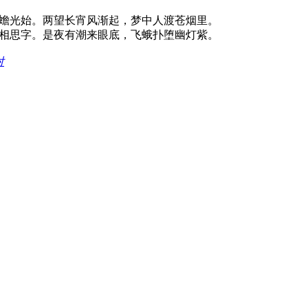
蟾光始。两望长宵风渐起，梦中人渡苍烟里。
相思字。是夜有潮来眼底，飞蛾扑堕幽灯紫。
对