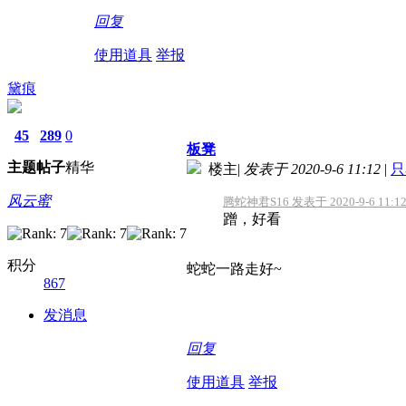
回复
使用道具
举报
黛痕
45
289
0
板凳
主题
帖子
精华
楼主
|
发表于 2020-9-6 11:12
|
只
风云蜜
腾蛇神君S16 发表于 2020-9-6 11:1
蹭，好看
积分
蛇蛇一路走好~
867
发消息
回复
使用道具
举报