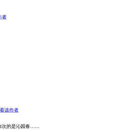
作者
看该作者
你次的是沁园春……