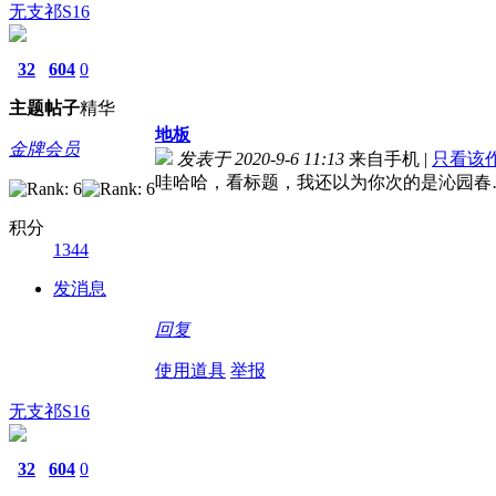
无支祁S16
32
604
0
主题
帖子
精华
地板
金牌会员
发表于 2020-9-6 11:13
来自手机
|
只看该
哇哈哈，看标题，我还以为你次的是沁园春
积分
1344
发消息
回复
使用道具
举报
无支祁S16
32
604
0