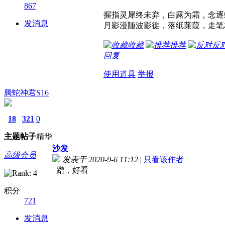
867
握指灵犀终未弃，白露为霜，念逐
发消息
月影漫随波影徙，落纸蒹葭，走笔
收藏
推荐
反
回复
使用道具
举报
腾蛇神君S16
18
321
0
主题
帖子
精华
沙发
高级会员
发表于 2020-9-6 11:12
|
只看该作者
蹭，好看
积分
721
发消息