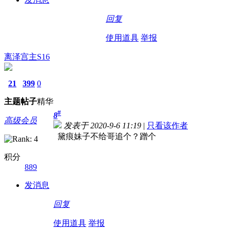
回复
使用道具
举报
离泽宫主S16
21
399
0
主题
帖子
精华
#
8
高级会员
发表于 2020-9-6 11:19
|
只看该作者
黛痕妹子不给哥追个？蹭个
积分
889
发消息
回复
使用道具
举报