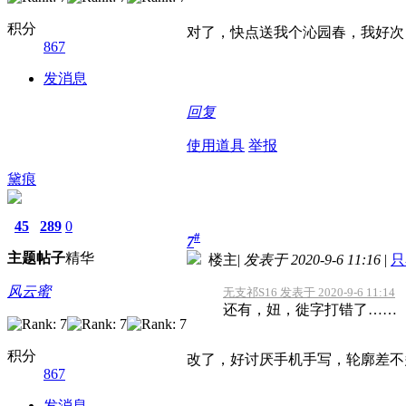
积分
对了，快点送我个沁园春，我好次
867
发消息
回复
使用道具
举报
黛痕
45
289
0
#
7
主题
帖子
精华
楼主
|
发表于 2020-9-6 11:16
|
只
风云蜜
无支祁S16 发表于 2020-9-6 11:14
还有，妞，徙字打错了……
积分
改了，好讨厌手机手写，轮廓差不
867
发消息