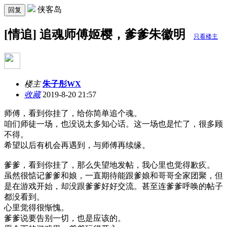
侠客岛
回复
[情追] 追魂师傅姬樱，爹爹朱徽明
只看楼主
楼主
朱子彤WX
收藏
2019-8-20 21:57
师傅，看到你挂了，给你简单追个魂。
咱们师徒一场，也没说太多知心话。这一场也是忙了，很多顾
不得。
希望以后有机会再遇到，与师傅再续缘。
爹爹，看到你挂了，那么失望地发帖，我心里也觉得歉疚。
虽然很惦记爹爹和娘，一直期待能跟爹娘和哥哥全家团聚，但
是在游戏开始，却没跟爹爹好好交流。甚至连爹爹呼唤的帖子
都没看到。
心里觉得很惭愧。
爹爹说要告别一切，也是应该的。