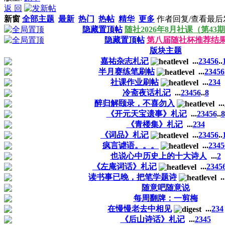
返 回
新窗
全部主题
最新
热门
热帖
精华
更多
作者
回复/查看
最后
隐藏置顶帖
随社2026年8月社课（第43
隐藏置顶帖
第八届随社杯推荐结
版块主题
嘉祐杂志札记
...
2
3
4
5
6
..
半月赛练笔刷帖
...
2
3
4
5
6
社课作业刷帖
...
2
3
4
冷斋夜话札记
...
2
3
4
5
6
..
8
醉归解颐录，不喜勿入
...
《开元天宝遗事》札记
...
2
3
4
5
6
..
8
《青楼集》札记
...
2
3
4
《词品》札记
...
2
3
4
5
6
..
疯言谑语。。。
...
2
3
4
5
也说心中历史上的十大诗人
...
2
《左庵词话》札记
...
2
3
4
5
读书事已晚，把笔学题诗
..
随意吧随意说
每周翻牌：一剪梅
在慢慢老去中相见
...
2
3
4
《后山诗话》札记
...
2
3
4
5