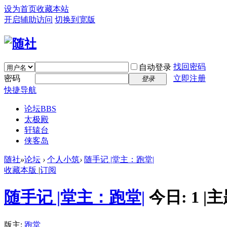
设为首页
收藏本站
开启辅助访问
切换到宽版
找回密码
自动登录
密码
立即注册
登录
快捷导航
论坛
BBS
太极殿
轩辕台
侠客岛
随社
»
论坛
›
个人小筑
›
随手记 |堂主：跑堂|
收藏本版
|
订阅
随手记 |堂主：跑堂|
今日:
1
|
主
版主:
跑堂