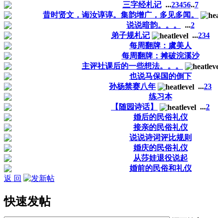
三字经札记
...
2
3
4
5
6
..
7
昔时贤文，诲汝谆谆。集韵增广，多见多闻。
说说暗韵。。。
...
2
弟子规札记
...
2
3
4
每周翻牌：虞美人
每周翻牌：摊破浣溪沙
主评社课后的一些想法。。。
也说马保国的倒下
孙杨禁赛八年
...
2
3
练习本
【随园诗话】
...
2
婚后的民俗礼仪
接亲的民俗礼仪
说说诗词评比规则
婚庆的民俗礼仪
从莎娃退役说起
婚前的民俗和礼仪
返 回
快速发帖