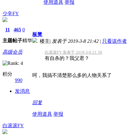
使用道具
举报
少辛FY
11
465
0
板凳
主题
帖子
精华
楼主
|
发表于 2019-3-8 21:42
|
只看该作者
高级会员
白滚滚FY 发表于 2019-3-8 21:39
有自杀的？我父君？
积分
呵，我搞不清楚那么多的人物关系了
990
发消息
回复
使用道具
举报
白滚滚FY