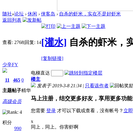
随社
»
论坛
›
休闲
›
侠客岛
›
自杀的虾米，实在不是好虾米
返回列表
[灌水]
自杀的虾米，
查看:
2768
|
回复:
14
[复制链接]
少辛FY
电梯直达
楼主
11
465
0
发表于 2019-3-8 21:34
|
只看该作者
主题
帖子
精华
马上注册，结交更多好友，享用更多功能
高级会员
您需要
登录
才可以下载或查看，没有帐号？
立即
x
积分
同上，同上。你害虾啊
990