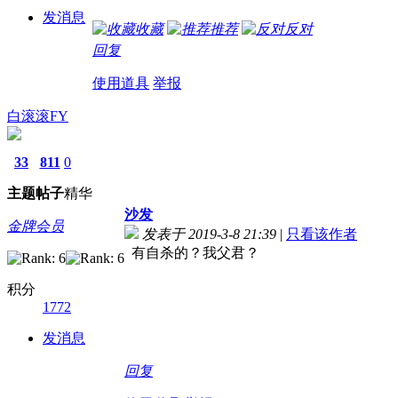
发消息
收藏
推荐
反对
回复
使用道具
举报
白滚滚FY
33
811
0
主题
帖子
精华
沙发
金牌会员
发表于 2019-3-8 21:39
|
只看该作者
有自杀的？我父君？
积分
1772
发消息
回复