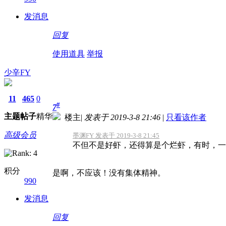
发消息
回复
使用道具
举报
少辛FY
11
465
0
#
7
主题
帖子
精华
楼主
|
发表于 2019-3-8 21:46
|
只看该作者
高级会员
墨渊FY 发表于 2019-3-8 21:45
不但不是好虾，还得算是个烂虾，有时，一人
积分
是啊，不应该！没有集体精神。
990
发消息
回复