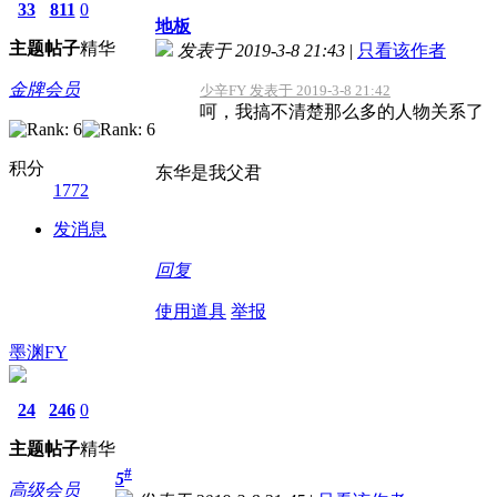
33
811
0
地板
主题
帖子
精华
发表于 2019-3-8 21:43
|
只看该作者
金牌会员
少辛FY 发表于 2019-3-8 21:42
呵，我搞不清楚那么多的人物关系了
积分
东华是我父君
1772
发消息
回复
使用道具
举报
墨渊FY
24
246
0
主题
帖子
精华
#
5
高级会员