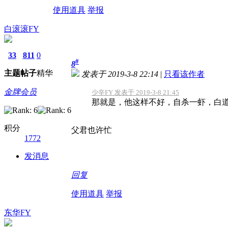
使用道具
举报
白滚滚FY
33
811
0
#
8
主题
帖子
精华
发表于 2019-3-8 22:14
|
只看该作者
金牌会员
少辛FY 发表于 2019-3-8 21:45
那就是，他这样不好，自杀一虾，白道少
积分
父君也许忙
1772
发消息
回复
使用道具
举报
东华FY