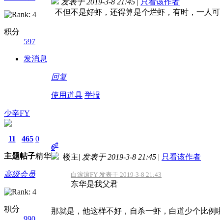
发表于 2019-3-8 21:45
|
只看该作者
不但不是好虾，还得算是个烂虾，有时，一人可
积分
597
发消息
回复
使用道具
举报
少辛FY
11
465
0
#
6
主题
帖子
精华
楼主
|
发表于 2019-3-8 21:45
|
只看该作者
高级会员
白滚滚FY 发表于 2019-3-8 21:43
东华是我父君
积分
那就是，他这样不好，自杀一虾，白道少个比例
990