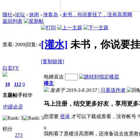
随社
»
论坛
›
休闲
›
侠客岛
›
未书，你说要挂了，没有高票啊
返回列表
[灌水]
未书，你说要
查看:
2009
|
回复:
4
[复制链接]
白玄FY
电梯直达
楼主
10
112
0
发表于 2019-3-8 20:57
|
只看该作者
主题
帖子
精华
马上注册，结交更多好友，享用更多
中级会员
您需要
登录
才可以下载或查看，没有帐号
x
积分
我刚看了票楼没高票啊，还准备说去改票救
273