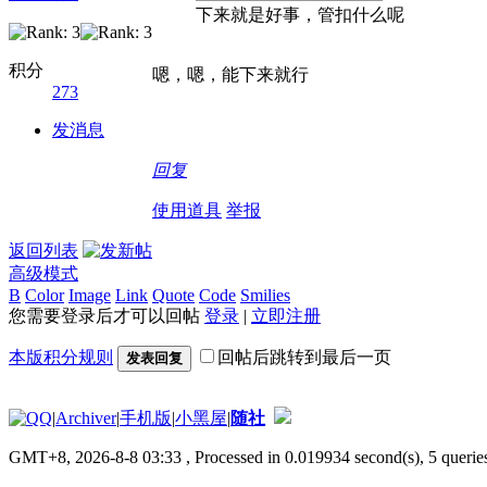
下来就是好事，管扣什么呢
积分
嗯，嗯，能下来就行
273
发消息
回复
使用道具
举报
返回列表
高级模式
B
Color
Image
Link
Quote
Code
Smilies
您需要登录后才可以回帖
登录
|
立即注册
本版积分规则
回帖后跳转到最后一页
发表回复
|
Archiver
|
手机版
|
小黑屋
|
随社
GMT+8, 2026-8-8 03:33
, Processed in 0.019934 second(s), 5 queries