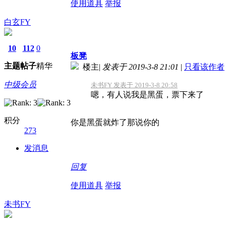
使用道具
举报
白玄FY
10
112
0
板凳
主题
帖子
精华
楼主
|
发表于 2019-3-8 21:01
|
只看该作者
中级会员
未书FY 发表于 2019-3-8 20:58
嗯，有人说我是黑蛋，票下来了
积分
你是黑蛋就炸了那说你的
273
发消息
回复
使用道具
举报
未书FY