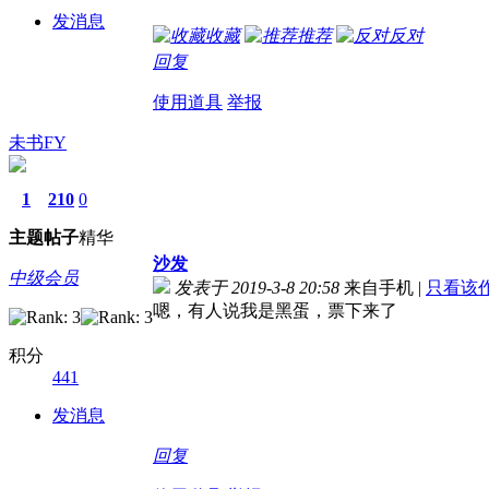
发消息
收藏
推荐
反对
回复
使用道具
举报
未书FY
1
210
0
主题
帖子
精华
沙发
中级会员
发表于 2019-3-8 20:58
来自手机
|
只看该
嗯，有人说我是黑蛋，票下来了
积分
441
发消息
回复