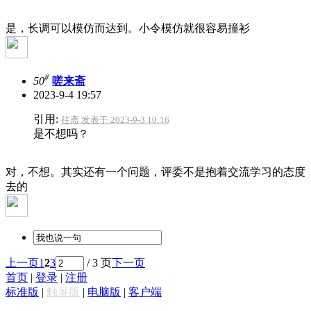
是，长调可以模仿而达到。小令模仿就很容易撞衫
#
50
嗟来斋
2023-9-4 19:57
引用:
往斋 发表于 2023-9-3 10:16
是不想吗？
对，不想。其实还有一个问题，评委不是抱着交流学习的态度
去的
上一页
1
2
3
/ 3 页
下一页
首页
|
登录
|
注册
标准版
|
触屏版
|
电脑版
|
客户端