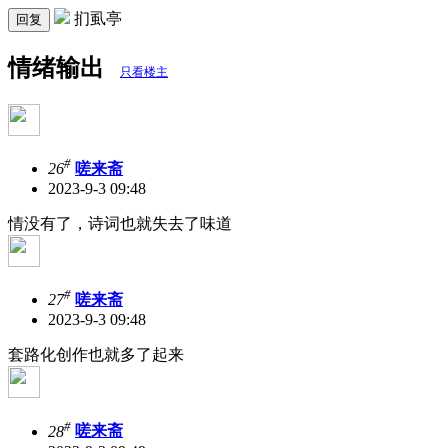
扪虱亭
回复
情绪输出
只看楼主
#
26
嗟来斋
2023-9-3 09:48
情没有了，诗词也就失去了味道
#
27
嗟来斋
2023-9-3 09:48
套路化创作也就多了起来
#
28
嗟来斋