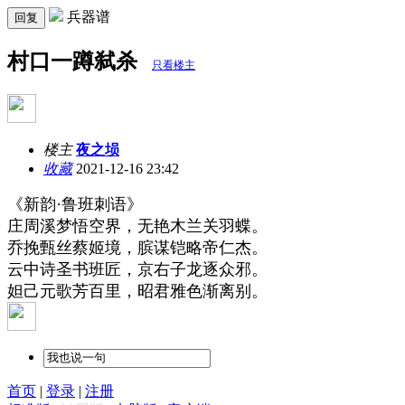
兵器谱
回复
村口一蹲弑杀
只看楼主
楼主
夜之埙
收藏
2021-12-16 23:42
《新韵·鲁班刺语》
庄周溪梦悟空界，无艳木兰关羽蝶。
乔挽甄丝蔡姬境，膑谋铠略帝仁杰。
云中诗圣书班匠，京右子龙逐众邪。
妲己元歌芳百里，昭君雅色渐离别。
首页
|
登录
|
注册