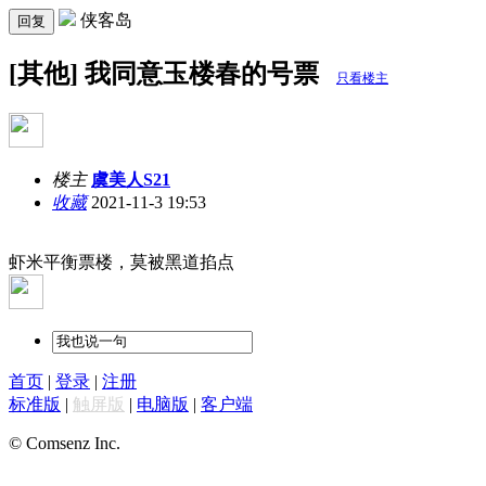
侠客岛
回复
[其他] 我同意玉楼春的号票
只看楼主
楼主
虞美人S21
收藏
2021-11-3 19:53
虾米平衡票楼，莫被黑道掐点
首页
|
登录
|
注册
标准版
|
触屏版
|
电脑版
|
客户端
© Comsenz Inc.