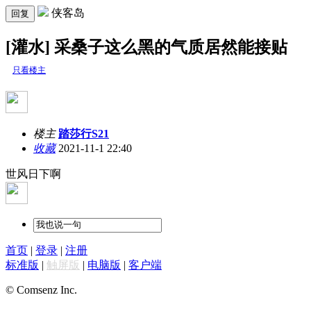
侠客岛
回复
[灌水] 采桑子这么黑的气质居然能接贴
只看楼主
楼主
踏莎行S21
收藏
2021-11-1 22:40
世风日下啊
首页
|
登录
|
注册
标准版
|
触屏版
|
电脑版
|
客户端
© Comsenz Inc.